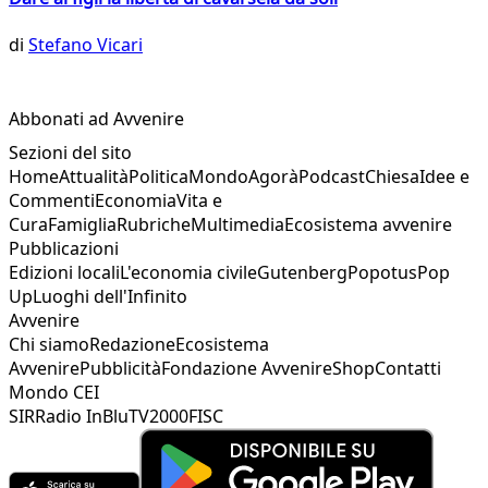
di
Stefano Vicari
Abbonati ad Avvenire
Sezioni del sito
Home
Attualità
Politica
Mondo
Agorà
Podcast
Chiesa
Idee e
Commenti
Economia
Vita e
Cura
Famiglia
Rubriche
Multimedia
Ecosistema avvenire
Pubblicazioni
Edizioni locali
L'economia civile
Gutenberg
Popotus
Pop
Up
Luoghi dell'Infinito
Avvenire
Chi siamo
Redazione
Ecosistema
Avvenire
Pubblicità
Fondazione Avvenire
Shop
Contatti
Mondo CEI
SIR
Radio InBlu
TV2000
FISC