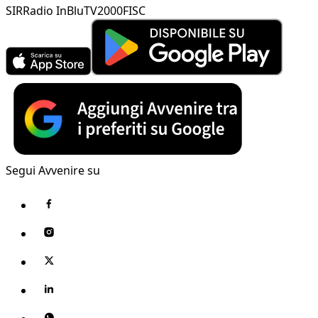
SIR
Radio InBlu
TV2000
FISC
Segui Avvenire su