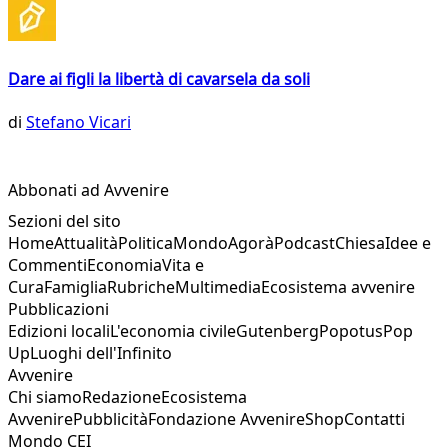
Dare ai figli la libertà di cavarsela da soli
di
Stefano Vicari
Abbonati ad Avvenire
Sezioni del sito
Home
Attualità
Politica
Mondo
Agorà
Podcast
Chiesa
Idee e
Commenti
Economia
Vita e
Cura
Famiglia
Rubriche
Multimedia
Ecosistema avvenire
Pubblicazioni
Edizioni locali
L'economia civile
Gutenberg
Popotus
Pop
Up
Luoghi dell'Infinito
Avvenire
Chi siamo
Redazione
Ecosistema
Avvenire
Pubblicità
Fondazione Avvenire
Shop
Contatti
Mondo CEI