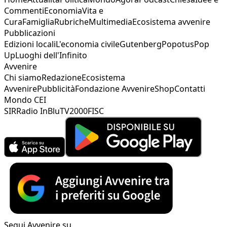
Commenti
Economia
Vita e
Cura
Famiglia
Rubriche
Multimedia
Ecosistema avvenire
Pubblicazioni
Edizioni locali
L'economia civile
Gutenberg
Popotus
Pop
Up
Luoghi dell'Infinito
Avvenire
Chi siamo
Redazione
Ecosistema
Avvenire
Pubblicità
Fondazione Avvenire
Shop
Contatti
Mondo CEI
SIR
Radio InBlu
TV2000
FISC
Segui Avvenire su