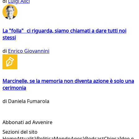
di
Luigi Alici
La "folla" ci riguarda, siamo chiamati a dare tutti noi
stessi
di
Enrico Giovannini
Marcinelle, se la memoria non diventa azione è solo una
cerimonia
di
Daniela Fumarola
Abbonati ad Avvenire
Sezioni del sito
Home
Attualità
Politica
Mondo
Agorà
Podcast
Chiesa
Idee e