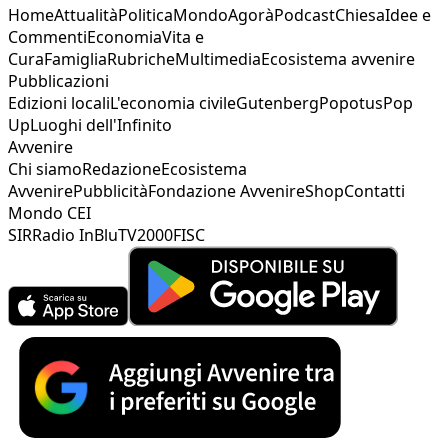
Home
Attualità
Politica
Mondo
Agorà
Podcast
Chiesa
Idee e
Commenti
Economia
Vita e
Cura
Famiglia
Rubriche
Multimedia
Ecosistema avvenire
Pubblicazioni
Edizioni locali
L'economia civile
Gutenberg
Popotus
Pop
Up
Luoghi dell'Infinito
Avvenire
Chi siamo
Redazione
Ecosistema
Avvenire
Pubblicità
Fondazione Avvenire
Shop
Contatti
Mondo CEI
SIR
Radio InBlu
TV2000
FISC