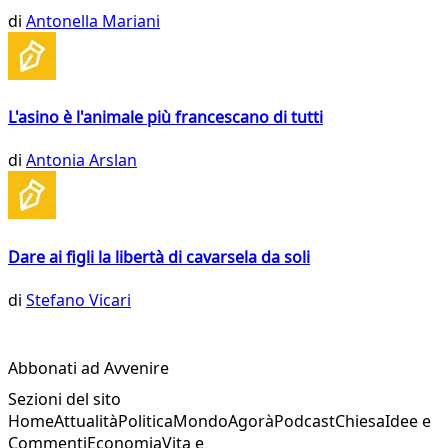
di
Antonella Mariani
L'asino è l'animale più francescano di tutti
di
Antonia Arslan
Dare ai figli la libertà di cavarsela da soli
di
Stefano Vicari
Abbonati ad Avvenire
Sezioni del sito
Home
Attualità
Politica
Mondo
Agorà
Podcast
Chiesa
Idee e
Commenti
Economia
Vita e