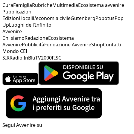
Cura
Famiglia
Rubriche
Multimedia
Ecosistema avvenire
Pubblicazioni
Edizioni locali
L'economia civile
Gutenberg
Popotus
Pop
Up
Luoghi dell'Infinito
Avvenire
Chi siamo
Redazione
Ecosistema
Avvenire
Pubblicità
Fondazione Avvenire
Shop
Contatti
Mondo CEI
SIR
Radio InBlu
TV2000
FISC
Segui Avvenire su