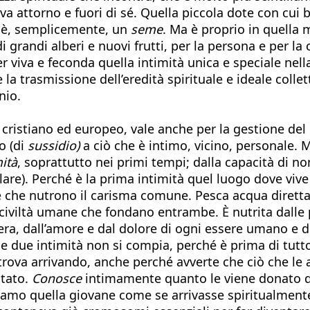
 attorno e fuori di sé. Quella piccola dote con cui b
: è, semplicemente, un
seme
. Ma è proprio in quella 
i grandi alberi e nuovi frutti, per la persona e per la
er viva e feconda quella intimità unica e speciale nel
a trasmissione dell’eredità spirituale e ideale collet
nio.
 cristiano ed europeo, vale anche per la gestione del
to (di
sussidio)
a ciò che è intimo, vicino, personale. M
ità
, soprattutto nei primi tempi; dalla capacità di no
re). Perché è la prima intimità quel luogo dove vive 
le che nutrono il carisma comune. Pesca acqua diretta
 civiltà umane che fondano entrambe. È nutrita dalle p
tera, dall’amore e dal dolore di ogni essere umano e de
le due intimità non si compia, perché è prima di tutt
 trova arrivando, anche perché avverte che ciò che le 
ltato.
Conosce
intimamente quanto le viene donato da
tiamo quella giovane come se arrivasse spiritualmen