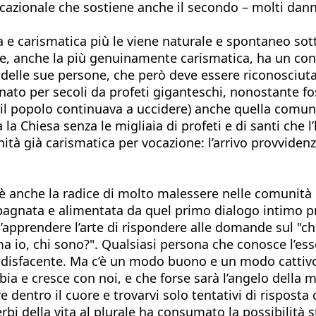
vocazionale che sostiene anche il secondo – molti da
e carismatica più le viene naturale e spontaneo sott
ne, anche la più genuinamente carismatica, ha un cont
elle sue persone, che però deve essere riconosciuta e
to per secoli da profeti giganteschi, nonostante fos
 il popolo continuava a uccidere) anche quella comun
 la Chiesa senza le migliaia di profeti e di santi che 
à già carismatica per vocazione: l’arrivo provvidenzi
 anche la radice di molto malessere nelle comunità ide
mpagnata e alimentata da quel primo dialogo intimo p
ell’apprendere l’arte di rispondere alle domande sul 
a io, chi sono?". Qualsiasi persona che conosce l’esse
disfacente. Ma c’è un modo buono e un modo cattivo
a e cresce con noi, e che forse sarà l’angelo della m
 dentro il cuore e trovarvi solo tentativi di risposta 
rbi della vita al plurale ha consumato la possibilità 