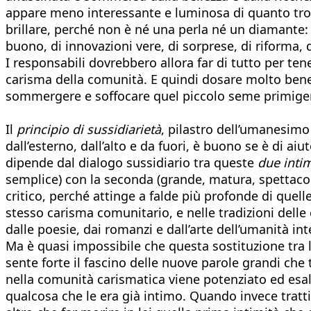
appare meno interessante e luminosa di quanto trova
brillare, perché non è né una perla né un diamante
buono, di innovazioni vere, di sorprese, di riforma, d
I responsabili dovrebbero allora far di tutto per ten
carisma della comunità. E quindi dosare molto bene l
sommergere e soffocare quel piccolo seme primige
Il
principio di sussidiarietà
, pilastro dell’umanesimo
dall’esterno, dall’alto e da fuori, è buono se è di aiu
dipende dal dialogo sussidiario tra queste
due intim
semplice) con la seconda (grande, matura, spettacola
critico, perché attinge a falde più profonde di quel
stesso carisma comunitario, e nelle tradizioni delle
dalle poesie, dai romanzi e dall’arte dell’umanità in
Ma è quasi impossibile che questa sostituzione tra 
sente forte il fascino delle nuove parole grandi che
nella comunità carismatica viene potenziato ed esa
qualcosa che le era già intimo. Quando invece trat