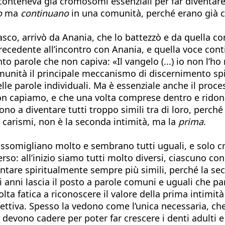
he conteneva già cromosomi essenziali per far divent
o
ma
continuano
in una comunità, perché erano già co
sco, arrivò da Anania, che lo battezzò e da quella co
recedente all’incontro con Anania, e quella voce cont
to parole che non capiva: «Il vangelo (...) io non l’h
munità il principale meccanismo di discernimento spir
 delle parole individuali. Ma è essenziale anche il pro
non capiamo, e che una volta comprese dentro e rido
a diventare tutti troppo simili tra di loro, perché i
ei carismi, non è la seconda intimità, ma la
prima
.
i assomigliano molto e sembrano tutti uguali, e solo c
verso: all’inizio siamo tutti molto diversi, ciascuno con
tare spiritualmente sempre più simili, perché la sec
mi anni lascia il posto a parole comuni e uguali che 
ta fatica a riconoscere il valore della prima intimit
llettiva. Spesso la vedono come l’unica necessaria, c
 devono cadere per poter far crescere i denti adulti e