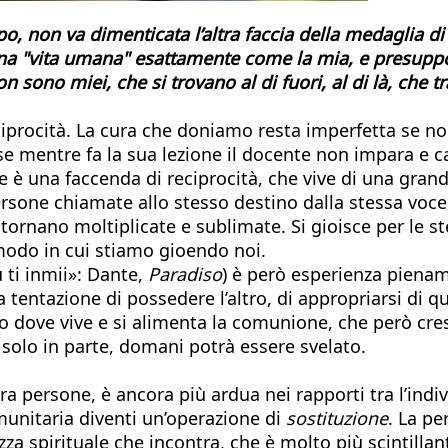
mpo, non va dimenticata l’altra faccia della medaglia di
 una "vita umana" esattamente come la mia, e presuppo
sono miei, che si trovano al di fuori, al di là, che t
reciprocità. La cura che doniamo resta imperfetta se n
se mentre fa la sua lezione il docente non impara e c
e è una faccenda di reciprocità, che vive di una gran
persone chiamate allo stesso destino dalla stessa voce
itornano moltiplicate e sublimate. Si gioisce per le st
modo in cui stiamo gioendo noi.
 ti inmii»: Dante,
Paradiso
) è però esperienza piena
 tentazione di possedere l’altro, di appropriarsi di qu
 dove vive e si alimenta la comunione, che però cresce
 solo in parte, domani potrà essere svelato.
tra persone, è ancora più ardua nei rapporti tra l’ind
munitaria diventi un’operazione di
sostituzione
. La pe
zza spirituale che incontra, che è molto più scintilla