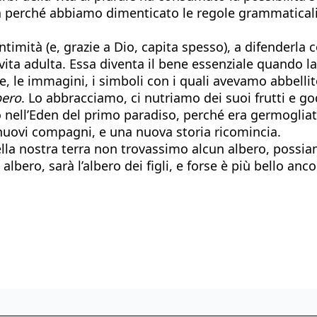
 perché abbiamo dimenticato le regole grammaticali
mità (e, grazie a Dio, capita spesso), a difenderla co
ita adulta. Essa diventa il bene essenziale quando la
role, le immagini, i simboli con i quali avevamo abbelli
bero
. Lo abbracciamo, ci nutriamo dei suoi frutti e
to nell’Eden del primo paradiso, perché era germoglia
 nuovi compagni, e una nuova storia ricomincia.
nella nostra terra non trovassimo alcun albero, possi
albero, sarà l’albero dei figli, e forse è più bello anco