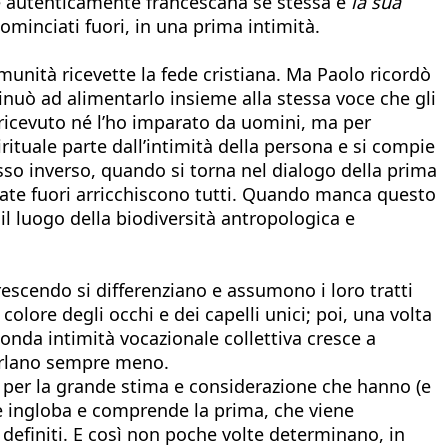
are autenticamente francescana se stessa e
la sua
minciati fuori, in una prima intimità.
munità ricevette la fede cristiana. Ma Paolo ricordò
inuò ad alimentarlo insieme alla stessa voce che gli
o ricevuto né l’ho imparato da uomini, ma per
ituale parte dall’intimità della persona e si compie
cesso inverso, quando si torna nel dialogo della prima
nate fuori arricchiscono tutti. Quando manca questo
l luogo della biodiversità antropologica e
rescendo si differenziano e assumono i loro tratti
 colore degli occhi e dei capelli unici; poi, una volta
onda intimità vocazionale collettiva cresce a
parlano sempre meno.
à per la grande stima e considerazione che hanno (e
he ingloba e comprende la prima, che viene
 definiti. E così non poche volte determinano, in