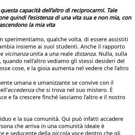
 questa capacità dell’altro di reciprocarmi. Tale
ne quindi l’esistenza di una vita sua e non mia, con
rascendono la mia vita
on sperimentiamo, qualche volta, di essere assistiti
ambia insieme ai suoi studenti. Anche il rapporto
de
vicinanza
unita a una reale
distanza
. Nulla, sulla
, quando nell’altro vediamo gli stessi desideri del
esse cose, e la gioia aumenta nel vedere che l’altro
mente umana e umanizzante se convive con il
ell’
eccedenza
che si trova nel suo mistero. È
 e fa crescere finché lasciamo l’altro e il nostro
ividuo e la sua comunità. Qui può infatti accadere
rsona che arriva in una comunità ideale è
nte e seducente della piccola voce dentro che gli