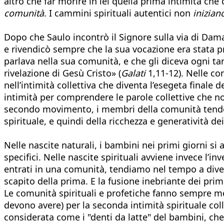
altro che far morire in lei quella prima intimità c
comunità
. I cammini spirituali autentici non
inizian
Dopo che Saulo incontrò il Signore sulla via di Dama
e rivendicò sempre che la sua vocazione era stata p
parlava nella sua comunità, e che gli diceva ogni tan
rivelazione di Gesù Cristo» (
Galati
1,11-12). Nelle co
nell’intimità collettiva che diventa l’esegeta finale
intimità per comprendere le parole collettive che 
secondo movimento, i membri della comunità tendono 
spirituale, e quindi della ricchezza e generatività d
Nelle nascite naturali, i bambini nei primi giorni s
specifici. Nelle nascite spirituali avviene invece l’in
entrati in una comunità, tendiamo nel tempo a diven
scapito della prima. E la fusione inebriante dei pri
Le comunità spirituali e profetiche fanno sempre mol
devono avere) per la seconda intimità spirituale co
considerata come i "denti da latte" del bambini, che