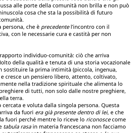
ussa alle porte della comunità non brilla e non può
minuscola cosa che sta la possibilità di futuro
 comunità.
la persona, che è
precedente
l’incontro con il
tiva, con le necessarie cura e castità per non
 rapporto individuo-comunità: ciò che arriva
olto della qualità e tenuta di una storia vocazionale
n sostituire la prima intimità (piccola, ingenua,
e cresce un pensiero libero, attento, coltivato,
mente nella tradizione spirituale che alimenta lo
reghiere di tutti, non solo dalle nostre preghiere,
lla terra.
o cercata e voluta dalla singola persona. Questa
arriva da fuori
era già presente dentro di lei
, e che
 fuori perché mentre lo riceve lo
riconosce
come
te
tabula rasa
in materia francescana non facciamo