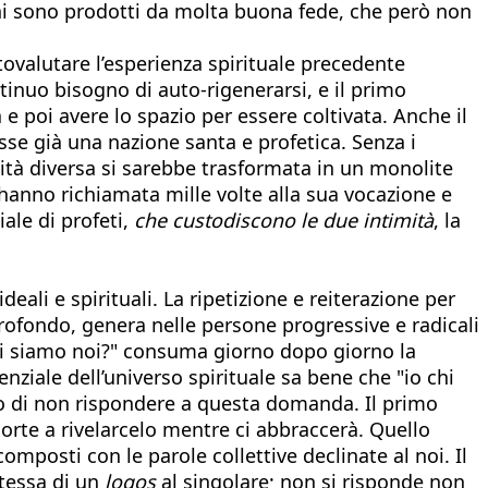
nni sono prodotti da molta buona fede, che però non
ovalutare l’esperienza spirituale precedente
inuo bisogno di auto-rigenerarsi, e il primo
 poi avere lo spazio per essere coltivata. Anche il
se già una nazione santa e profetica. Senza i
ità diversa si sarebbe trasformata in un monolite
l’hanno richiamata mille volte alla sua vocazione e
ale di profeti,
che custodiscono le due intimità
, la
ali e spirituali. La ripetizione e reiterazione per
rofondo, genera nelle persone progressive e radicali
"chi siamo noi?" consuma giorno dopo giorno la
nziale dell’universo spirituale sa bene che "io chi
 di non rispondere a questa domanda. Il primo
orte a rivelarcelo mentre ci abbraccerà. Quello
composti con le parole collettive declinate al noi. Il
stessa di un
logos
al singolare; non si risponde non