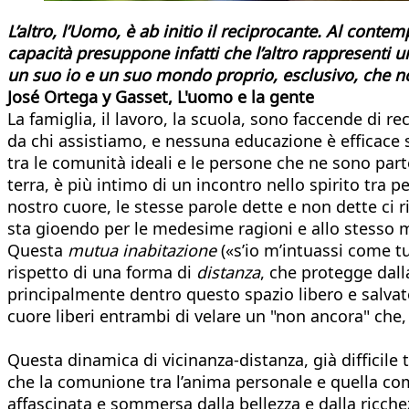
L’altro, l’Uomo, è ab initio il reciprocante. Al conte
capacità presuppone infatti che l’altro rappresenti
un suo io e un suo mondo proprio, esclusivo, che non 
José Ortega y Gasset, L'uomo e la gente
La famiglia, il lavoro, la scuola, sono faccende di 
da chi assistiamo, e nessuna educazione è efficace 
tra le comunità ideali e le persone che ne sono part
terra, è più intimo di un incontro nello spirito tra 
nostro cuore, le stesse parole dette e non dette ci r
sta gioendo per le medesime ragioni e allo stesso 
Questa
mutua inabitazione
(«s’io m’intuassi come tu
rispetto di una forma di
distanza
, che protegge dalla
principalmente dentro questo spazio libero e salvato
cuore liberi entrambi di velare un "non ancora" che,
Questa dinamica di vicinanza-distanza, già difficile 
che la comunione tra l’anima personale e quella co
affascinata e sommersa dalla bellezza e dalla ricche