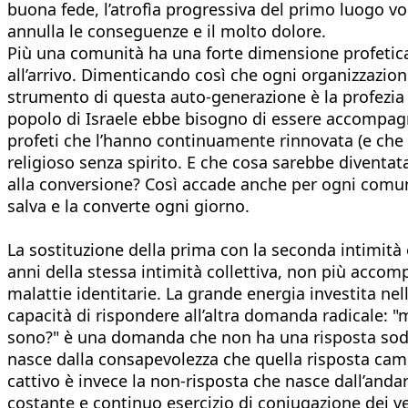
buona fede, l’atrofìa progressiva del primo luogo 
annulla le conseguenze e il molto dolore.
Più una comunità ha una forte dimensione profetica 
all’arrivo. Dimenticando così che ogni organizzazio
strumento di questa auto-generazione è la profezia d
popolo di Israele ebbe bisogno di essere accompagna
profeti che l’hanno continuamente rinnovata (e che
religioso senza spirito. E che cosa sarebbe diventata
alla conversione? Così accade anche per ogni comunit
salva e la converte ogni giorno.
La sostituzione della prima con la seconda intimità è
anni della stessa intimità collettiva, non più acco
malattie identitarie. La grande energia investita n
capacità di rispondere all’altra domanda radicale: "m
sono?" è una domanda che non ha una risposta sod
nasce dalla consapevolezza che quella risposta cambi
cattivo è invece la non-risposta che nasce dall’andare
costante e continuo esercizio di coniugazione dei ve