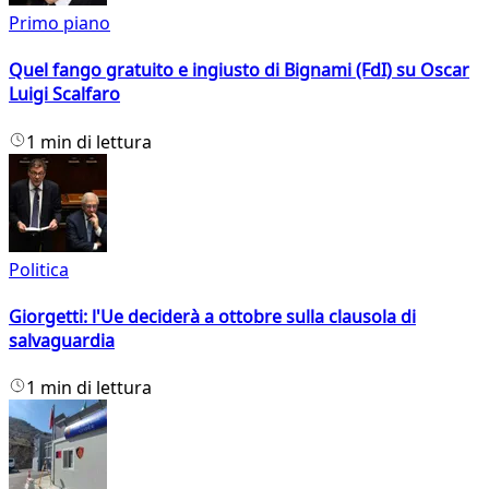
Primo piano
Quel fango gratuito e ingiusto di Bignami (FdI) su Oscar
Luigi Scalfaro
1 min di lettura
Politica
Giorgetti: l'Ue deciderà a ottobre sulla clausola di
salvaguardia
1 min di lettura