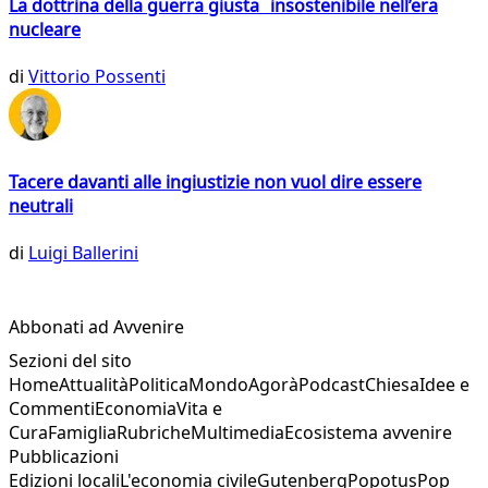
La dottrina della guerra giusta insostenibile nell’era
nucleare
di
Vittorio Possenti
Tacere davanti alle ingiustizie non vuol dire essere
neutrali
di
Luigi Ballerini
Abbonati ad Avvenire
Sezioni del sito
Home
Attualità
Politica
Mondo
Agorà
Podcast
Chiesa
Idee e
Commenti
Economia
Vita e
Cura
Famiglia
Rubriche
Multimedia
Ecosistema avvenire
Pubblicazioni
Edizioni locali
L'economia civile
Gutenberg
Popotus
Pop