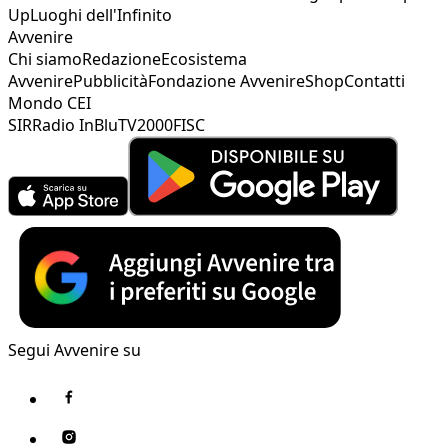
Up
Luoghi dell'Infinito
Avvenire
Chi siamo
Redazione
Ecosistema
Avvenire
Pubblicità
Fondazione Avvenire
Shop
Contatti
Mondo CEI
SIR
Radio InBlu
TV2000
FISC
Segui Avvenire su