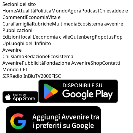
Sezioni del sito
Home
Attualità
Politica
Mondo
Agorà
Podcast
Chiesa
Idee e
Commenti
Economia
Vita e
Cura
Famiglia
Rubriche
Multimedia
Ecosistema avvenire
Pubblicazioni
Edizioni locali
L'economia civile
Gutenberg
Popotus
Pop
Up
Luoghi dell'Infinito
Avvenire
Chi siamo
Redazione
Ecosistema
Avvenire
Pubblicità
Fondazione Avvenire
Shop
Contatti
Mondo CEI
SIR
Radio InBlu
TV2000
FISC