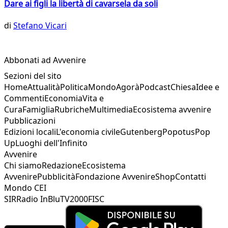
Dare ai figli la libertà di cavarsela da soli
di
Stefano Vicari
Abbonati ad Avvenire
Sezioni del sito
Home
Attualità
Politica
Mondo
Agorà
Podcast
Chiesa
Idee e
Commenti
Economia
Vita e
Cura
Famiglia
Rubriche
Multimedia
Ecosistema avvenire
Pubblicazioni
Edizioni locali
L'economia civile
Gutenberg
Popotus
Pop
Up
Luoghi dell'Infinito
Avvenire
Chi siamo
Redazione
Ecosistema
Avvenire
Pubblicità
Fondazione Avvenire
Shop
Contatti
Mondo CEI
SIR
Radio InBlu
TV2000
FISC