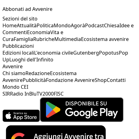
Abbonati ad Avvenire
Sezioni del sito
Home
Attualità
Politica
Mondo
Agorà
Podcast
Chiesa
Idee e
Commenti
Economia
Vita e
Cura
Famiglia
Rubriche
Multimedia
Ecosistema avvenire
Pubblicazioni
Edizioni locali
L'economia civile
Gutenberg
Popotus
Pop
Up
Luoghi dell'Infinito
Avvenire
Chi siamo
Redazione
Ecosistema
Avvenire
Pubblicità
Fondazione Avvenire
Shop
Contatti
Mondo CEI
SIR
Radio InBlu
TV2000
FISC