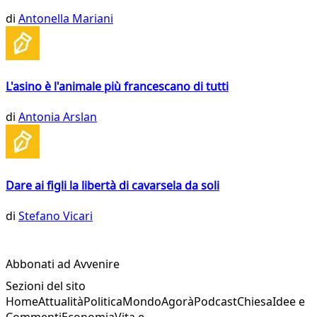
di
Antonella Mariani
L'asino è l'animale più francescano di tutti
di
Antonia Arslan
Dare ai figli la libertà di cavarsela da soli
di
Stefano Vicari
Abbonati ad Avvenire
Sezioni del sito
Home
Attualità
Politica
Mondo
Agorà
Podcast
Chiesa
Idee e
Commenti
Economia
Vita e