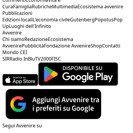
Cura
Famiglia
Rubriche
Multimedia
Ecosistema avvenire
Pubblicazioni
Edizioni locali
L'economia civile
Gutenberg
Popotus
Pop
Up
Luoghi dell'Infinito
Avvenire
Chi siamo
Redazione
Ecosistema
Avvenire
Pubblicità
Fondazione Avvenire
Shop
Contatti
Mondo CEI
SIR
Radio InBlu
TV2000
FISC
Segui Avvenire su