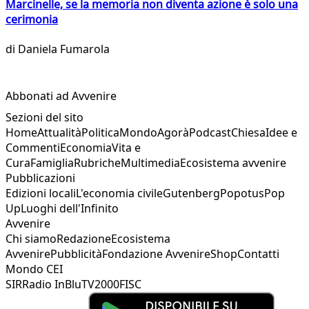
Marcinelle, se la memoria non diventa azione è solo una
cerimonia
di
Daniela Fumarola
Abbonati ad Avvenire
Sezioni del sito
Home
Attualità
Politica
Mondo
Agorà
Podcast
Chiesa
Idee e
Commenti
Economia
Vita e
Cura
Famiglia
Rubriche
Multimedia
Ecosistema avvenire
Pubblicazioni
Edizioni locali
L'economia civile
Gutenberg
Popotus
Pop
Up
Luoghi dell'Infinito
Avvenire
Chi siamo
Redazione
Ecosistema
Avvenire
Pubblicità
Fondazione Avvenire
Shop
Contatti
Mondo CEI
SIR
Radio InBlu
TV2000
FISC