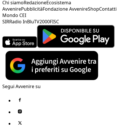
Chi siamo
Redazione
Ecosistema
Avvenire
Pubblicità
Fondazione Avvenire
Shop
Contatti
Mondo CEI
SIR
Radio InBlu
TV2000
FISC
Segui Avvenire su