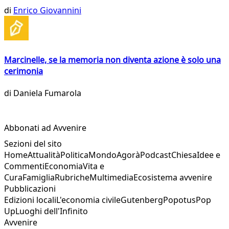
di
Enrico Giovannini
Marcinelle, se la memoria non diventa azione è solo una
cerimonia
di
Daniela Fumarola
Abbonati ad Avvenire
Sezioni del sito
Home
Attualità
Politica
Mondo
Agorà
Podcast
Chiesa
Idee e
Commenti
Economia
Vita e
Cura
Famiglia
Rubriche
Multimedia
Ecosistema avvenire
Pubblicazioni
Edizioni locali
L'economia civile
Gutenberg
Popotus
Pop
Up
Luoghi dell'Infinito
Avvenire