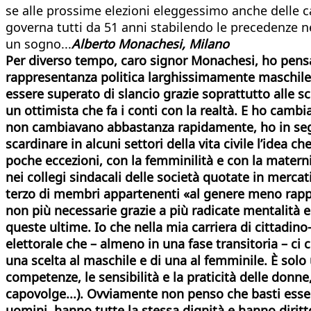
se alle prossime elezioni eleggessimo anche delle c
governa tutti da 51 anni stabilendo le precedenze ne
un sogno...
Alberto Monachesi, Milano
Per diverso tempo, caro signor Monachesi, ho pensato
rappresentanza politica larghissimamente maschile f
essere superato di slancio grazie soprattutto alle 
un ottimista che fa i conti con la realtà. E ho cam
non cambiavano abbastanza rapidamente, ho in segui
scardinare in alcuni settori della vita civile l’idea
poche eccezioni, con la femminilità e con la matern
nei collegi sindacali delle società quotate in merca
terzo di membri appartenenti «al genere meno rappr
non più necessarie grazie a più radicate mentalità e
queste ultime. Io che nella mia carriera di cittadi
elettorale che – almeno in una fase transitoria – ci
una scelta al maschile e di una al femminile. È solo
competenze, le sensibilità e la praticità delle donne,
capovolge...). Ovviamente non penso che basti esse
uomini, hanno tutte la stessa dignità e hanno diritt