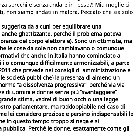
nza sprechi e senza andare in rosso?! Mia moglie ci
tti, non siamo andati in malora. Peccato che sia solo
 suggerita da alcuni per equilibrare una
e anche ghettizzante, perché il problema poteva
ioranza del corpo elettorale). Sono un ottimista, ma
i, che le cose da sole non cambiavano o comunque
rmativi che anche in Italia hanno cominciato a
ibili o comunque difficilmente armonizzabili, a parte
2011 che prevede nei consigli di amministrazione e
 le società pubbliche) la presenza di almeno un
orme “a dissolvenza progressiva”, perché via via
nze di uomini e donne senza più “svantaggiare”
 grande stima, vedrei di buon occhio una legge
nostro parlamentare, ma raddoppiabile nel caso di
e lei considero preziose e persino indispensabili le
 (che in questo tempo troppo si nega e si
a pubblica. Perché le donne, esattamente come gli