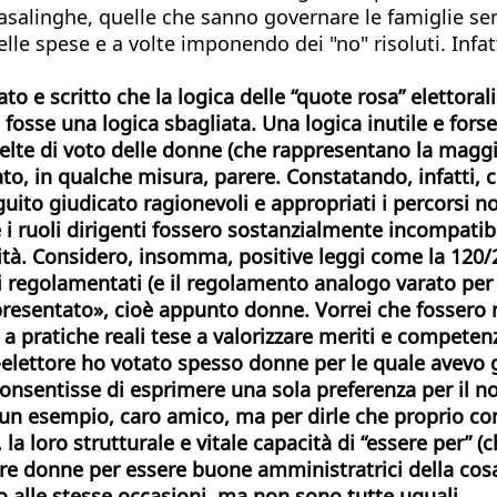
asalinghe, quelle che sanno governare le famiglie se
lle spese e a volte imponendo dei "no" risoluti. Infa
 e scritto che la logica delle “quote rosa” elettorali
osse una logica sbagliata. Una logica inutile e fors
scelte di voto delle donne (che rappresentano la magg
biato, in qualche misura, parere. Constatando, infatt
to giudicato ragionevoli e appropriati i percorsi no
 che i ruoli dirigenti fossero sostanzialmente incompat
ità. Considero, insomma, positive leggi come la 120/
ti regolamentati (e il regolamento analogo varato per
esentato», cioè appunto donne. Vorrei che fossero n
 a pratiche reali tese a valorizzare meriti e compete
no-elettore ho votato spesso donne per le quale avevo
 consentisse di esprimere una sola preferenza per il 
 un esempio, caro amico, ma per dirle che proprio com
 la loro strutturale e vitale capacità di “essere per”
re donne per essere buone amministratrici della cos
o alle stesse occasioni, ma non sono tutte uguali.