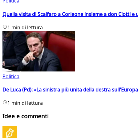
Politica
Quella visita di Scalfaro a Corleone insieme a don Ciotti e u
1 min di lettura
Politica
De Luca (Pd): «La sinistra più unita della destra sull'Europ
1 min di lettura
Idee e commenti