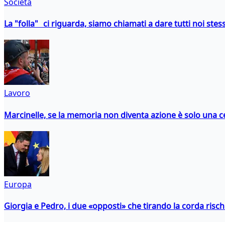
Società
La "folla" ci riguarda, siamo chiamati a dare tutti noi stess
Lavoro
Marcinelle, se la memoria non diventa azione è solo una 
Europa
Giorgia e Pedro, i due «opposti» che tirando la corda risc