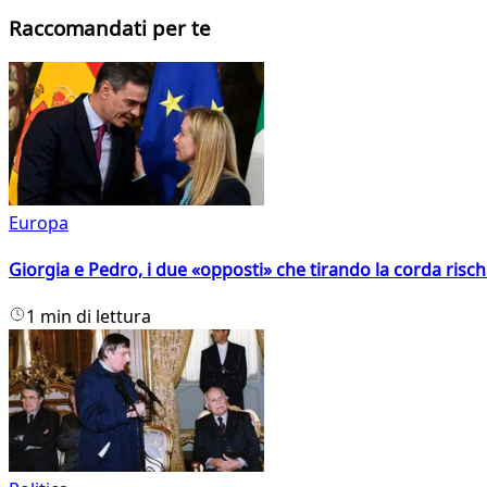
Raccomandati per te
Europa
Giorgia e Pedro, i due «opposti» che tirando la corda risc
1 min di lettura