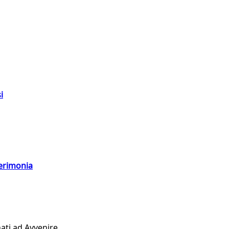
i
cerimonia
ati ad Avvenire