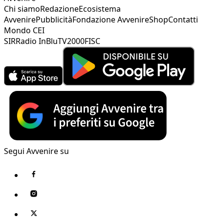
Chi siamo
Redazione
Ecosistema
Avvenire
Pubblicità
Fondazione Avvenire
Shop
Contatti
Mondo CEI
SIR
Radio InBlu
TV2000
FISC
Segui Avvenire su