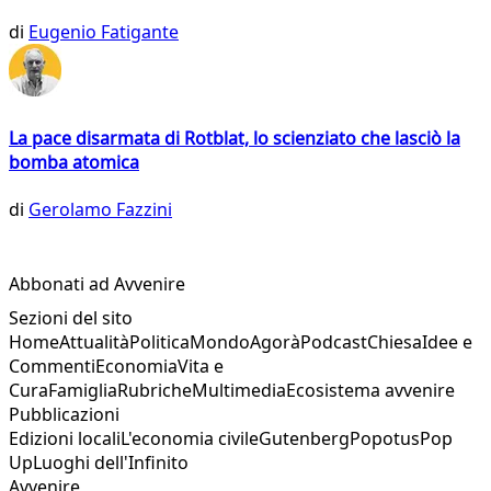
di
Eugenio Fatigante
La pace disarmata di Rotblat, lo scienziato che lasciò la
bomba atomica
di
Gerolamo Fazzini
Abbonati ad Avvenire
Sezioni del sito
Home
Attualità
Politica
Mondo
Agorà
Podcast
Chiesa
Idee e
Commenti
Economia
Vita e
Cura
Famiglia
Rubriche
Multimedia
Ecosistema avvenire
Pubblicazioni
Edizioni locali
L'economia civile
Gutenberg
Popotus
Pop
Up
Luoghi dell'Infinito
Avvenire