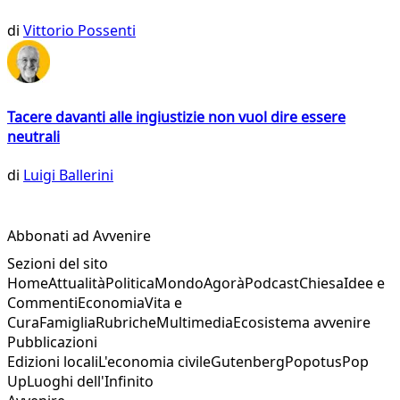
di
Vittorio Possenti
Tacere davanti alle ingiustizie non vuol dire essere
neutrali
di
Luigi Ballerini
Abbonati ad Avvenire
Sezioni del sito
Home
Attualità
Politica
Mondo
Agorà
Podcast
Chiesa
Idee e
Commenti
Economia
Vita e
Cura
Famiglia
Rubriche
Multimedia
Ecosistema avvenire
Pubblicazioni
Edizioni locali
L'economia civile
Gutenberg
Popotus
Pop
Up
Luoghi dell'Infinito