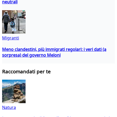
neutrali
Migranti
Meno clandestini, più immigrati regolari: i veri dati (a
sorpresa) del governo Meloni
Raccomandati per te
Natura