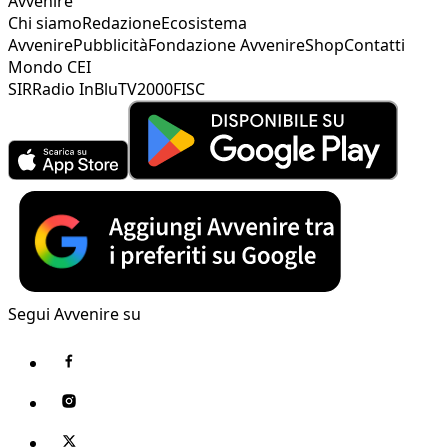
Avvenire
Chi siamo
Redazione
Ecosistema
Avvenire
Pubblicità
Fondazione Avvenire
Shop
Contatti
Mondo CEI
SIR
Radio InBlu
TV2000
FISC
Segui Avvenire su