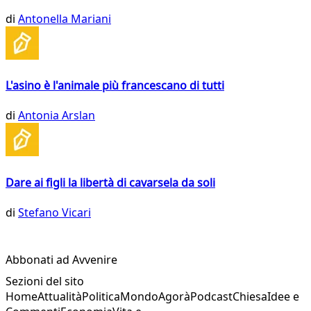
di
Antonella Mariani
L'asino è l'animale più francescano di tutti
di
Antonia Arslan
Dare ai figli la libertà di cavarsela da soli
di
Stefano Vicari
Abbonati ad Avvenire
Sezioni del sito
Home
Attualità
Politica
Mondo
Agorà
Podcast
Chiesa
Idee e