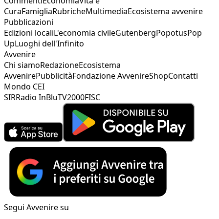
Commenti
Economia
Vita e
Cura
Famiglia
Rubriche
Multimedia
Ecosistema avvenire
Pubblicazioni
Edizioni locali
L'economia civile
Gutenberg
Popotus
Pop
Up
Luoghi dell'Infinito
Avvenire
Chi siamo
Redazione
Ecosistema
Avvenire
Pubblicità
Fondazione Avvenire
Shop
Contatti
Mondo CEI
SIR
Radio InBlu
TV2000
FISC
Segui Avvenire su