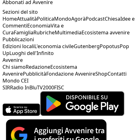
Abbonati ad Avvenire
Sezioni del sito
Home
Attualità
Politica
Mondo
Agorà
Podcast
Chiesa
Idee e
Commenti
Economia
Vita e
Cura
Famiglia
Rubriche
Multimedia
Ecosistema avvenire
Pubblicazioni
Edizioni locali
L'economia civile
Gutenberg
Popotus
Pop
Up
Luoghi dell'Infinito
Avvenire
Chi siamo
Redazione
Ecosistema
Avvenire
Pubblicità
Fondazione Avvenire
Shop
Contatti
Mondo CEI
SIR
Radio InBlu
TV2000
FISC