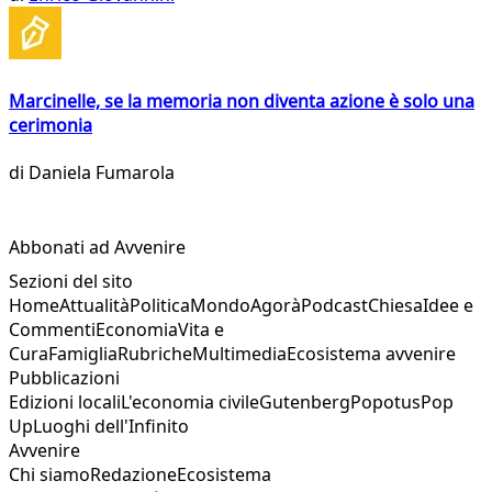
Marcinelle, se la memoria non diventa azione è solo una
cerimonia
di
Daniela Fumarola
Abbonati ad Avvenire
Sezioni del sito
Home
Attualità
Politica
Mondo
Agorà
Podcast
Chiesa
Idee e
Commenti
Economia
Vita e
Cura
Famiglia
Rubriche
Multimedia
Ecosistema avvenire
Pubblicazioni
Edizioni locali
L'economia civile
Gutenberg
Popotus
Pop
Up
Luoghi dell'Infinito
Avvenire
Chi siamo
Redazione
Ecosistema