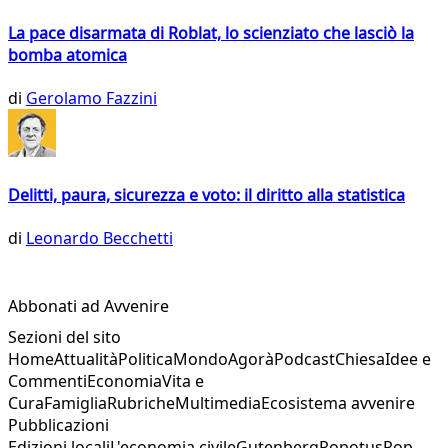
La pace disarmata di Roblat, lo scienziato che lasciò la
bomba atomica
di
Gerolamo Fazzini
Delitti, paura, sicurezza e voto: il diritto alla statistica
di
Leonardo Becchetti
Abbonati ad Avvenire
Sezioni del sito
Home
Attualità
Politica
Mondo
Agorà
Podcast
Chiesa
Idee e
Commenti
Economia
Vita e
Cura
Famiglia
Rubriche
Multimedia
Ecosistema avvenire
Pubblicazioni
Edizioni locali
L'economia civile
Gutenberg
Popotus
Pop