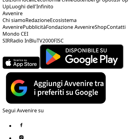
Up
Luoghi dell'Infinito
Avvenire
Chi siamo
Redazione
Ecosistema
Avvenire
Pubblicità
Fondazione Avvenire
Shop
Contatti
Mondo CEI
SIR
Radio InBlu
TV2000
FISC
Segui Avvenire su