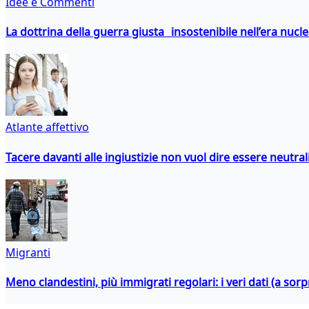
Idee e Commenti
La dottrina della guerra giusta insostenibile nell’era nucl
Atlante affettivo
Tacere davanti alle ingiustizie non vuol dire essere neutral
Migranti
Meno clandestini, più immigrati regolari: i veri dati (a so