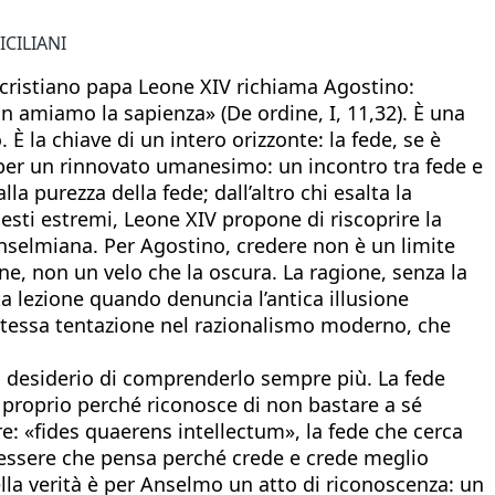
ICILIANI
 cristiano papa Leone XIV richiama Agostino:
n amiamo la sapienza» (De ordine, I, 11,32). È una
È la chiave di un intero orizzonte: la fede, se è
a per un rinnovato umanesimo: un incontro tra fede e
la purezza della fede; dall’altro chi esalta la
uesti estremi, Leone XIV propone di riscoprire la
 anselmiana. Per Agostino, credere non è un limite
one, non un velo che la oscura. La ragione, senza la
ta lezione quando denuncia l’antica illusione
a stessa tentazione nel razionalismo moderno, che
il desiderio di comprenderlo sempre più. La fede
a proprio perché riconosce di non bastare a sé
: «fides quaerens intellectum», la fede che cerca
 essere che pensa perché crede e crede meglio
della verità è per Anselmo un atto di riconoscenza: un