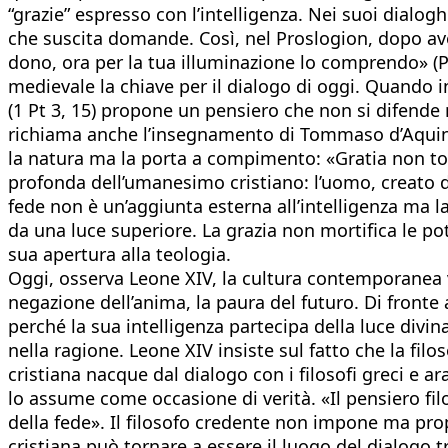
“grazie” espresso con l’intelligenza. Nei suoi dialo
che suscita domande. Così, nel Proslogion, dopo ave
dono, ora per la tua illuminazione lo comprendo» (Pro
medievale la chiave per il dialogo di oggi. Quando i
(1 Pt 3, 15) propone un pensiero che non si difende
richiama anche l’insegnamento di Tommaso d’Aquino
la natura ma la porta a compimento: «Gratia non toll
profonda dell’umanesimo cristiano: l’uomo, creato 
fede non è un’aggiunta esterna all’intelligenza ma l
da una luce superiore. La grazia non mortifica le pot
sua apertura alla teologia.
Oggi, osserva Leone XIV, la cultura contemporanea vive
negazione dell’anima, la paura del futuro. Di fronte
perché la sua intelligenza partecipa della luce divina.
nella ragione. Leone XIV insiste sul fatto che la fil
cristiana nacque dal dialogo con i filosofi greci e ar
lo assume come occasione di verità. «Il pensiero fil
della fede». Il filosofo credente non impone ma pro
cristiana può tornare a essere il luogo del dialogo t