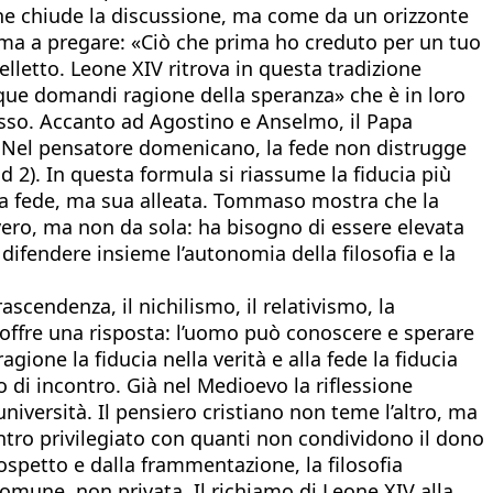
 che chiude la discussione, ma come da un orizzonte
rma a pregare: «Ciò che prima ho creduto per un tuo
elletto. Leone XIV ritrova in questa tradizione
unque domandi ragione della speranza» che è in loro
esso. Accanto ad Agostino e Anselmo, il Papa
. Nel pensatore domenicano, la fede non distrugge
 2). In questa formula si riassume la fiducia più
la fede, ma sua alleata. Tommaso mostra che la
vero, ma non da sola: ha bisogno di essere elevata
difendere insieme l’autonomia della filosofia e la
ascendenza, il nichilismo, il relativismo, la
a offre una risposta: l’uomo può conoscere e sperare
agione la fiducia nella verità e alla fede la fiducia
go di incontro. Già nel Medioevo la riflessione
università. Il pensiero cristiano non teme l’altro, ma
ontro privilegiato con quanti non condividono il dono
spetto e dalla frammentazione, la filosofia
 comune, non privata. Il richiamo di Leone XIV alla