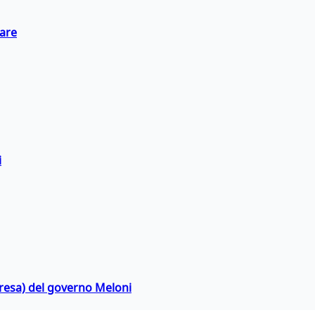
eare
i
rpresa) del governo Meloni