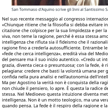
San Tommaso d'Aquino scrive gli Inni al Santissimo 
Nel suo recente messaggio al congresso internaziona
«Chiunque ritiene che la filosofia si debba evitare
citazione che colpisce per la sua limpidezza e per la
viva, non teme la ragione, perché è essa stessa amo
intelligenza che rifiuta sia il fideismo che il raziona
ragione fino a crederla autosufficiente. Entrambe le
«fede che cerca intelligenza», eredità viva del Medi
del pensare ma il suo inizio autentico. «Credo ut int
grazia, diventa cieca o presuntuosa; con la fede, è r
pelagiana: credere che basti la volontà umana per g
confida nella pura analisi e nell’autonomia dell’intel
Ma per Agostino la verità non è conquista della ragi
non chiude il pensiero, lo apre. È questa la radice 
stessa. Nel Medioevo questa intuizione diventa meto
intelligenza. Non è un motto teologico, ma una ver
quando pensa. La fede è il respiro della ragione e la