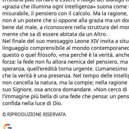
«grazia che illumina ogni intelligenza» suona come 
misurabile, il pensiero con il calcolo. Ma la ragione
non è un potere che si oppone alla grazia ma un dono
bene dal male, a riconoscere nella struttura del mo
mente che sa di essere abitata da un Altro.
Nel finale del suo messaggio Leone XIV invita a situa
linguaggio comprensibile al mondo contemporaneo. È 
questo o quel filosofo, «ma perché è la verità, anch
forza: la fede non fu allora nemica del pensiero, ma 
speranza, quell’eredità torna urgente. L’umanesimo cr
che la verità è una presenza. Nel tempo delle intellig
non cancella la natura, ma la compie; nella ragione
suo Signore, osa ancora domandare. «Non cerco di 
l’immagine più bella di una fede che pensa: un pen
confida nella luce di Dio.
© RIPRODUZIONE RISERVATA