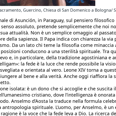
Sacramento, Guercino, Chiesa di San Domenico a Bologna/ S
le di Asunción, in Paraguay, sul pensiero filosofico
 in senso assoluto, pretende semplicemente che noi no
 sua attualità. Non è un semplice omaggio al passato. 
re della sapienza. Il Papa indica con chiarezza la vi
lismo. Da un lato chi teme la filosofia come minaccia al
 posizioni conducono a una sterilità spirituale. Tra q
oevo e, in particolare, della tradizione agostiniana e
elligam»: la fede è la luce che rende possibile la visi
isvegliata e orientata al vero. Leone XIV torna a ques
iungere al bene e alla verità. Anche oggi riaffiora l
letto.
one isolata: è un dono che si accoglie e che suscita 
dell’umanesimo cristiano, dove l’intelligenza è onorat
do. Anselmo d’Aosta la traduce nella formula celebre
a antropologia spirituale. L’uomo, per Anselmo, è un
 ragione è la voce che la fede leva a Dio. La ricerca 