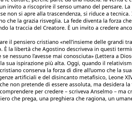
un invito a riscoprire il senso umano del pensare. La
, se non si apre alla trascendenza, si riduce a tecnic
 che la grazia risveglia. La fede diventa la forza che
ndo la traccia del Creatore. È un invito a credere a
re il pensiero cristiano «nell’insieme delle grandi tra
la libertà che Agostino descriveva in questi termini:
e se nessuno l’avesse mai conosciuta» (Lettera a Dios
la sua ispirazione più alta. Oggi, quando il relativism
istiano conserva la forza di dire all’uomo che la sua 
enze artificiali e del disincanto metafisico, Leone XIV
 che non pretende di essere assoluta, ma desidera la 
comprendere per credere – scriveva Anselmo – ma cre
siero che prega, una preghiera che ragiona, un umane