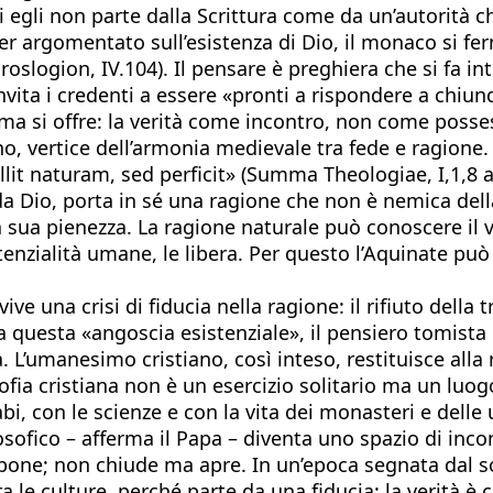
ghi egli non parte dalla Scrittura come da un’autorità
r argomentato sull’esistenza di Dio, il monaco si fe
slogion, IV.104). Il pensare è preghiera che si fa int
nvita i credenti a essere «pronti a rispondere a chi
 ma si offre: la verità come incontro, non come poss
, vertice dell’armonia medievale tra fede e ragione
it naturam, sed perficit» (Summa Theologiae, I,1,8 ad
da Dio, porta in sé una ragione che non è nemica del
a sua pienezza. La ragione naturale può conoscere il 
enzialità umane, le libera. Per questo l’Aquinate può 
 una crisi di fiducia nella ragione: il rifiuto della tr
 a questa «angoscia esistenziale», il pensiero tomist
 L’umanesimo cristiano, così inteso, restituisce alla r
osofia cristiana non è un esercizio solitario ma un luo
abi, con le scienze e con la vita dei monasteri e delle 
osofico – afferma il Papa – diventa uno spazio di inc
pone; non chiude ma apre. In un’epoca segnata dal so
ra le culture, perché parte da una fiducia: la verità è