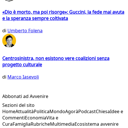
«Dio è morto, ma poi risorge»: Guccini, la fede mai avuta
e la speranza sempre coltivata
di
Umberto Folena
Centrosinistra, non esistono vere coalizioni senza
progetto culturale
di
Marco Iasevoli
Abbonati ad Avvenire
Sezioni del sito
Home
Attualità
Politica
Mondo
Agorà
Podcast
Chiesa
Idee e
Commenti
Economia
Vita e
Cura
Famiglia
Rubriche
Multimedia
Ecosistema avvenire