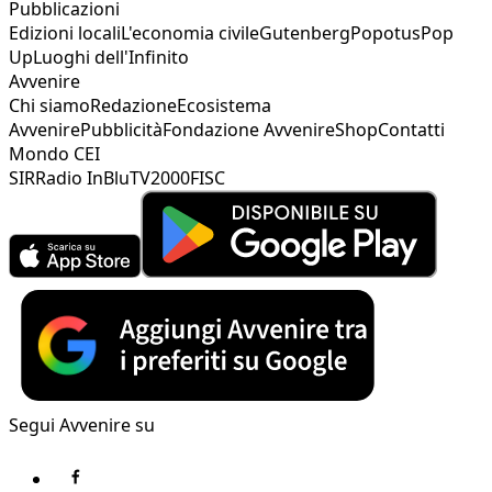
Pubblicazioni
Edizioni locali
L'economia civile
Gutenberg
Popotus
Pop
Up
Luoghi dell'Infinito
Avvenire
Chi siamo
Redazione
Ecosistema
Avvenire
Pubblicità
Fondazione Avvenire
Shop
Contatti
Mondo CEI
SIR
Radio InBlu
TV2000
FISC
Segui Avvenire su