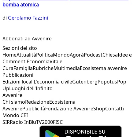
bomba atomica
di
Gerolamo Fazzini
Abbonati ad Avvenire
Sezioni del sito
Home
Attualità
Politica
Mondo
Agorà
Podcast
Chiesa
Idee e
Commenti
Economia
Vita e
Cura
Famiglia
Rubriche
Multimedia
Ecosistema avvenire
Pubblicazioni
Edizioni locali
L'economia civile
Gutenberg
Popotus
Pop
Up
Luoghi dell'Infinito
Avvenire
Chi siamo
Redazione
Ecosistema
Avvenire
Pubblicità
Fondazione Avvenire
Shop
Contatti
Mondo CEI
SIR
Radio InBlu
TV2000
FISC