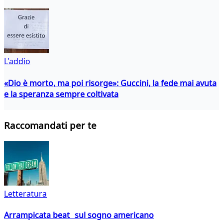
L'addio
«Dio è morto, ma poi risorge»: Guccini, la fede mai avuta
e la speranza sempre coltivata
Raccomandati per te
Letteratura
Arrampicata beat sul sogno americano