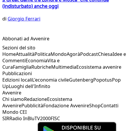
(indisturbato) anche oggi
di
Giorgio Ferrari
Abbonati ad Avvenire
Sezioni del sito
Home
Attualità
Politica
Mondo
Agorà
Podcast
Chiesa
Idee e
Commenti
Economia
Vita e
Cura
Famiglia
Rubriche
Multimedia
Ecosistema avvenire
Pubblicazioni
Edizioni locali
L'economia civile
Gutenberg
Popotus
Pop
Up
Luoghi dell'Infinito
Avvenire
Chi siamo
Redazione
Ecosistema
Avvenire
Pubblicità
Fondazione Avvenire
Shop
Contatti
Mondo CEI
SIR
Radio InBlu
TV2000
FISC