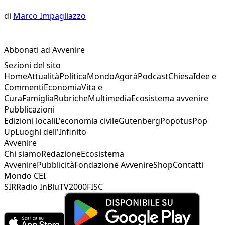
di
Marco Impagliazzo
Abbonati ad Avvenire
Sezioni del sito
Home
Attualità
Politica
Mondo
Agorà
Podcast
Chiesa
Idee e
Commenti
Economia
Vita e
Cura
Famiglia
Rubriche
Multimedia
Ecosistema avvenire
Pubblicazioni
Edizioni locali
L'economia civile
Gutenberg
Popotus
Pop
Up
Luoghi dell'Infinito
Avvenire
Chi siamo
Redazione
Ecosistema
Avvenire
Pubblicità
Fondazione Avvenire
Shop
Contatti
Mondo CEI
SIR
Radio InBlu
TV2000
FISC