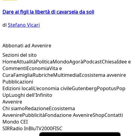
Dare ai figli la libertà di cavarsela da soli
di
Stefano Vicari
Abbonati ad Avvenire
Sezioni del sito
Home
Attualità
Politica
Mondo
Agorà
Podcast
Chiesa
Idee e
Commenti
Economia
Vita e
Cura
Famiglia
Rubriche
Multimedia
Ecosistema avvenire
Pubblicazioni
Edizioni locali
L'economia civile
Gutenberg
Popotus
Pop
Up
Luoghi dell'Infinito
Avvenire
Chi siamo
Redazione
Ecosistema
Avvenire
Pubblicità
Fondazione Avvenire
Shop
Contatti
Mondo CEI
SIR
Radio InBlu
TV2000
FISC