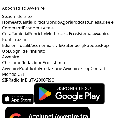
Abbonati ad Avvenire
Sezioni del sito
Home
Attualità
Politica
Mondo
Agorà
Podcast
Chiesa
Idee e
Commenti
Economia
Vita e
Cura
Famiglia
Rubriche
Multimedia
Ecosistema avvenire
Pubblicazioni
Edizioni locali
L'economia civile
Gutenberg
Popotus
Pop
Up
Luoghi dell'Infinito
Avvenire
Chi siamo
Redazione
Ecosistema
Avvenire
Pubblicità
Fondazione Avvenire
Shop
Contatti
Mondo CEI
SIR
Radio InBlu
TV2000
FISC