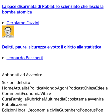
La pace disarmata di Roblat, lo scienziato che lasciò la
bomba atomica
di
Gerolamo Fazzini
Delitti, paura, sicurezza e voto: il diritto alla statistica
di
Leonardo Becchetti
Abbonati ad Avvenire
Sezioni del sito
Home
Attualità
Politica
Mondo
Agorà
Podcast
Chiesa
Idee e
Commenti
Economia
Vita e
Cura
Famiglia
Rubriche
Multimedia
Ecosistema avvenire
Pubblicazioni
Edizioni locali
L'economia civile
Gutenberg
Popotus
Pop