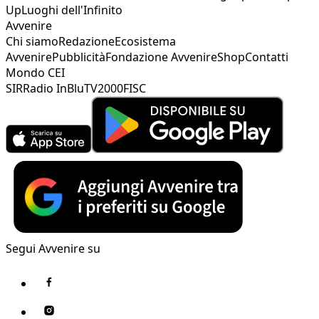
Up
Luoghi dell'Infinito
Avvenire
Chi siamo
Redazione
Ecosistema
Avvenire
Pubblicità
Fondazione Avvenire
Shop
Contatti
Mondo CEI
SIR
Radio InBlu
TV2000
FISC
Segui Avvenire su