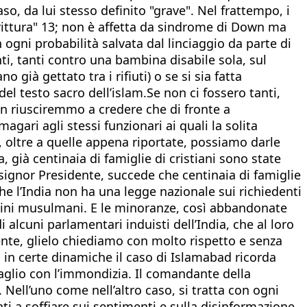
so, da lui stesso definito "grave". Nel frattempo, i
rittura" 13; non è affetta da sindrome di Down ma
 ogni probabilità salvata dal linciaggio da parte di
ti, tanti contro una bambina disabile sola, sul
già gettato tra i rifiuti) o se si sia fatta
el testo sacro dell’islam.Se non ci fossero tanti,
on riusciremmo a credere che di fronte a
agari agli stessi funzionari ai quali la solita
 oltre a quelle appena riportate, possiamo darle
, già centinaia di famiglie di cristiani sono state
signor Presidente, succede che centinaia di famiglie
 che l’India non ha una legge nazionale sui richiedenti
 uomini musulmani. E le minoranze, così abbandonate
a di alcuni parlamentari induisti dell’India, che al loro
ente, glielo chiediamo con molto rispetto e senza
 in certe dinamiche il caso di Islamabad ricorda
aglio con l’immondizia. Il comandante della
Nell’uno come nell’altro caso, si tratta con ogni
ti a soffiare sui sentimenti e sulla disinformazione