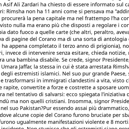
 Asif Ali Zardari ha chiesto di essere informato sul ca
iari: Rimsha non ha 11 anni come si pensava ma "addi
e procurerà la pena capitale ma nel frattempo l’ha con
isto nulla ma erano più che disposti a regolare i con
dato fuoco a quelle carte (che altri, peraltro, avevano 
va di pagine del Corano ma di una sorta di antologia d
e ha appena completato il terzo anno di prigionia), n
 invece di intervenire senza esitare, chieda notizie, m
ra una bambina disabile. Se crede, signor Presidente,
Umara Jaffar, la stessa in cui è stata arrestata Rimsha
degli estremisti islamici. Nel suo pur grande Paese, 
 e trasformarsi in immigrati clandestini a vita, visto
iglie rapite, convertite a forze e costrette a sposare
altra nel tentativo di salvarsi: ecco spiegata l’iniziativ
indù ma non quelli cristiani. Insomma, signor Presid
e nel suo Pakistan?Pur essendo assai più drammatico,
 dove alcune copie del Corano furono bruciate per sb
furono ugualmente manifestazioni violente e 8 morti. 
 incidente. Non stupisce che gli estremisti siano pron