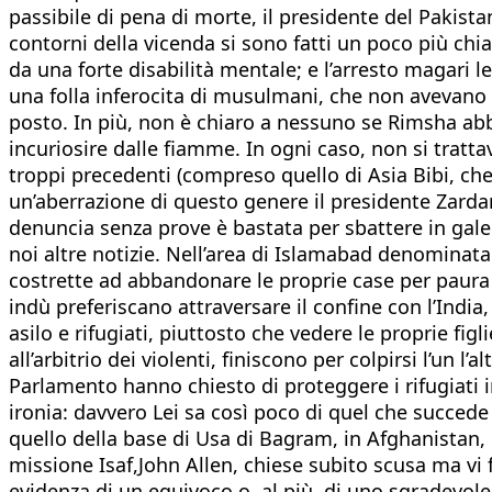
passibile di pena di morte, il presidente del Pakistan
contorni della vicenda si sono fatti un poco più ch
da una forte disabilità mentale; e l’arresto magari l
una folla inferocita di musulmani, che non avevano v
posto. In più, non è chiaro a nessuno se Rimsha abbia 
incuriosire dalle fiamme. In ogni caso, non si tratta
troppi precedenti (compreso quello di Asia Bibi, ch
un’aberrazione di questo genere il presidente Zardari,
denuncia senza prove è bastata per sbattere in gale
noi altre notizie. Nell’area di Islamabad denominata 
costrette ad abbandonare le proprie case per paura 
indù preferiscano attraversare il confine con l’India,
asilo e rifugiati, piuttosto che vedere le proprie f
all’arbitrio dei violenti, finiscono per colpirsi l’un l’
Parlamento hanno chiesto di proteggere i rifugiati 
ironia: davvero Lei sa così poco di quel che succed
quello della base di Usa di Bagram, in Afghanistan,
missione Isaf,John Allen, chiese subito scusa ma vi 
evidenza di un equivoco o, al più, di uno sgradevole