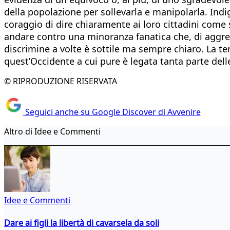
della popolazione per sollevarla e manipolarla. Indig
coraggio di dire chiaramente ai loro cittadini come s
andare contro una minoranza fanatica che, di aggres
discrimine a volte è sottile ma sempre chiaro. La te
quest’Occidente a cui pure è legata tanta parte delle
© RIPRODUZIONE RISERVATA
Seguici anche su Google Discover di Avvenire
Altro di Idee e Commenti
Idee e Commenti
Dare ai figli la libertà di cavarsela da soli