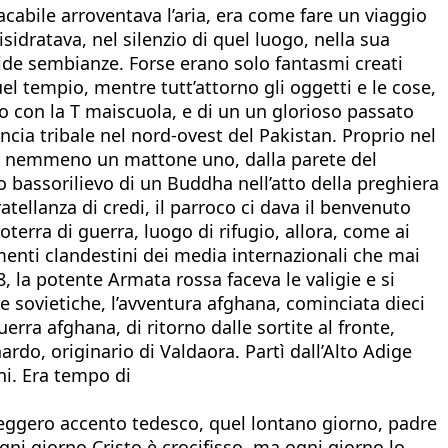
cabile arroventava l’aria, era come fare un viaggio
sidratava, nel silenzio di quel luogo, nella sua
dide sembianze. Forse erano solo fantasmi creati
quel tempio, mentre tutt’attorno gli oggetti e le cose,
llo con la T maiscuola, e di un un glorioso passato
ncia tribale nel nord-ovest del Pakistan. Proprio nel
a, e nemmeno un mattone uno, dalla parete del
o bassorilievo di un Buddha nell’atto della preghiera
tellanza di credi, il parroco ci dava il benvenuto
terra di guerra, luogo di rifugio, allora, come ai
menti clandestini dei media internazionali che mai
, la potente Armata rossa faceva le valigie e si
e sovietiche, l’avventura afghana, cominciata dieci
erra afghana, di ritorno dalle sortite al fronte,
do, originario di Valdaora. Partì dall’Alto Adige
ni. Era tempo di
n leggero accento tedesco, quel lontano giorno, padre
ogni giorno Cristo è crocifisso, ma ogni giorno lo