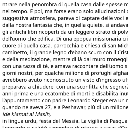
ntrare nella penombra di quella casa dalle spesse m
nel tempo. E poi, ma forse erano solo allucinazioni d
suggestiva atmosfera, pareva di captare delle voci 
dalla nostra fantasia che, in quella quiete, si andava
gli antichi libri ricoperti da un leggero strato di p
dell’uomo che edifica. Di una epopea missionaria cri
cuore di quella casa, parrocchia e chiesa di san Mic
caminetto, il grande legno d’ebano scuro con il Crist
e della meditazione, mentre di là dal muro troneggiav
con una tazza di tè, e amava raccontare dell’uomo sem
giorni nostri, per qualche milione di profughi afgha
avrebbero avuto riconosciuto un visto d’ingresso uff
preparava a chiudere, con una sconfitta che segnerà 
anni prima e una ecatombe di morti e disabilita inuti
l’appuntamento con padre Leonardo Steger era un mom
quando ne aveva 27, e a Peshawar, più di un milion
ide kiamat al Masih,
in lingua urdu, festa del Messia. La vigilia di Pasq
Leonardo ci salutò sapendoci di ritorno a casa: «'Cri