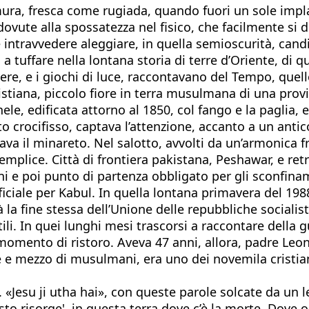
ura, fresca come rugiada, quando fuori un sole impla
ovute alla spossatezza nel fisico, che facilmente si di
e intravvedere aleggiare, in quella semioscurità, can
 a tuffare nella lontana storia di terre d’Oriente, di 
olvere, e i giochi di luce, raccontavano del Tempo, que
stiana, piccolo fiore in terra musulmana di una provi
hele, edificata attorno al 1850, col fango e la pagli
o crocifisso, captava l’attenzione, accanto a un antic
a il minareto. Nel salotto, avvolti da un’armonica fra
plice. Città di frontiera pakistana, Peshawar, e retro
ni e poi punto di partenza obbligato per gli sconfina
iciale per Kabul. In quella lontana primavera del 1988
la fine stessa dell’Unione delle repubbliche socialist
li. In quei lunghi mesi trascorsi a raccontare della gu
ento di ristoro. Aveva 47 anni, allora, padre Leonar
e e mezzo di musulmani, era uno dei novemila cristia
ua. «Jesu ji utha hai», con queste parole solcate da u
sto risorge', in questa terra dove c’è la morte. Dove 