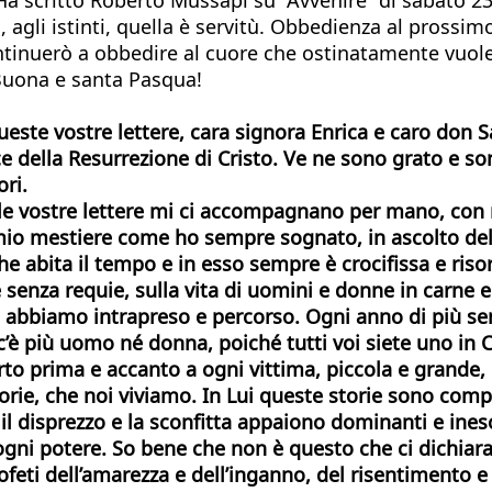
agli istinti, quella è servitù. Obbedienza al prossimo
inuerò a obbedire al cuore che ostinatamente vuole 
. Buona e santa Pasqua!
ueste vostre lettere, cara signora Enrica e caro don 
luce della Resurrezione di Cristo. Ve ne sono grato e 
ori.
e le vostre lettere mi ci accompagnano per mano, con
l mio mestiere come ho sempre sognato, in ascolto de
he abita il tempo e in esso sempre è crocifissa e ris
senza requie, sulla vita di uomini e donne in carne e 
bbiamo intrapreso e percorso. Ogni anno di più sento
’è più uomo né donna, poiché tutti voi siete uno in Cri
sorto prima e accanto a ogni vittima, piccola e grand
e storie, che noi viviamo. In Lui queste storie sono co
l disprezzo e la sconfitta appaiono dominanti e ineso
 ogni potere. So bene che non è questo che ci dichiar
eti dell’amarezza e dell’inganno, del risentimento e d