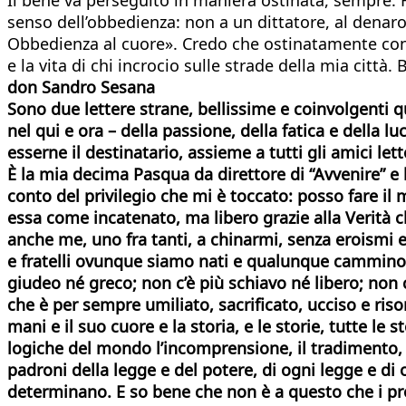
senso dell’obbedienza: non a un dittatore, al denaro, 
Obbedienza al cuore». Credo che ostinatamente cont
e la vita di chi incrocio sulle strade della mia città
don Sandro Sesana
Sono due lettere strane, bellissime e coinvolgenti q
nel qui e ora – della passione, della fatica e della 
esserne il destinatario, assieme a tutti gli amici lett
È la mia decima Pasqua da direttore di “Avvenire” 
conto del privilegio che mi è toccato: posso fare i
essa come incatenato, ma libero grazie alla Verità c
anche me, uno fra tanti, a chinarmi, senza eroismi e 
e fratelli ovunque siamo nati e qualunque cammino a
giudeo né greco; non c’è più schiavo né libero; non c
che è per sempre umiliato, sacrificato, ucciso e ri
mani e il suo cuore e la storia, e le storie, tutte l
logiche del mondo l’incomprensione, il tradimento, i
padroni della legge e del potere, di ogni legge e di
determinano. E so bene che non è a questo che i prof