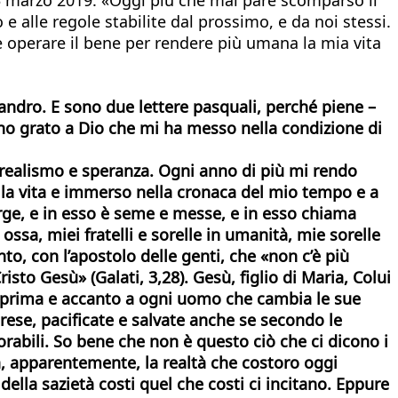
 e alle regole stabilite dal prossimo, e da noi stessi.
operare il bene per rendere più umana la mia vita
Sandro. E sono due lettere pasquali, perché piene –
sono grato a Dio che mi ha messo nella condizione di
 realismo e speranza. Ogni anno di più mi rendo
lla vita e immerso nella cronaca del mio tempo e a
orge, e in esso è seme e messe, e in esso chiama
ossa, miei fratelli e sorelle in umanità, mie sorelle
, con l’apostolo delle genti, che «non c’è più
sto Gesù» (Galati, 3,28). Gesù, figlio di Maria, Colui
e, prima e accanto a ogni uomo che cambia le sue
mprese, pacificate e salvate anche se secondo le
rabili. So bene che non è questo ciò che ci dicono i
a, apparentemente, la realtà che costoro oggi
ella sazietà costi quel che costi ci incitano. Eppure