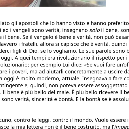
to gli apostoli che lo hanno visto e hanno preferito 
i ed i vangeli sono verità, insegnano
solo
il bene, son
te il bene. Se il vangelo è bene e verità, non può bas
ero i fratelli, allora si capisce che è verità, quindi 
derci figli di Dio, se lo vogliamo. Le sue parole son
gi. A quei tempi era rivoluzionario il rispetto per i b
zionario; per esempio Lui dice: «Se vuoi fare un’offert
ttare i poveri, ma ad aiutarli concretamente a uscire 
a oggi è molto moderno, attuale. Insegnava a fare com
ntingente e, quindi, non poteva essere assoggettato d
. Il bene è più bello del male. È più bello ricevere il
 sono verità, sincerità e bontà. E la bontà se è asso
uno, contro le leggi, contro il mondo. Vuole essere i
sce la mia lettera non è il bene costruito, ma l’
impe