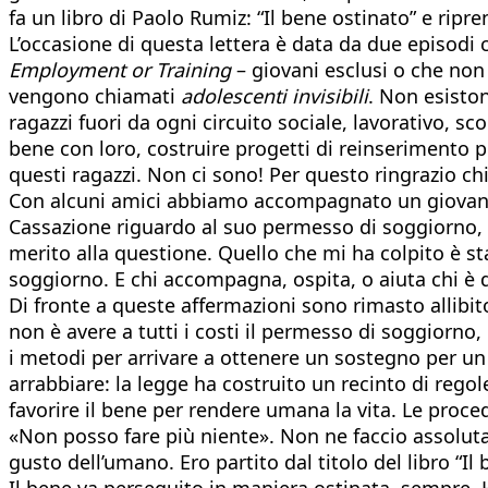
fa un libro di Paolo Rumiz: “Il bene ostinato” e rip
L’occasione di questa lettera è data da due episodi 
Employment or Training
– giovani esclusi o che non
vengono chiamati
adolescenti invisibili
. Non esiston
ragazzi fuori da ogni circuito sociale, lavorativo, s
bene con loro, costruire progetti di reinserimento 
questi ragazzi. Non ci sono! Per questo ringrazio c
Con alcuni amici abbiamo accompagnato un giovane pr
Cassazione riguardo al suo permesso di soggiorno, d
merito alla questione. Quello che mi ha colpito è sta
soggiorno. E chi accompagna, ospita, o aiuta chi è de
Di fronte a queste affermazioni sono rimasto allibi
non è avere a tutti i costi il permesso di soggiorno, 
i metodi per arrivare a ottenere un sostegno per un
arrabbiare: la legge ha costruito un recinto di rego
favorire il bene per rendere umana la vita. Le proced
«Non posso fare più niente». Non ne faccio assolut
gusto dell’umano. Ero partito dal titolo del libro “I
Il bene va perseguito in maniera ostinata, sempre.