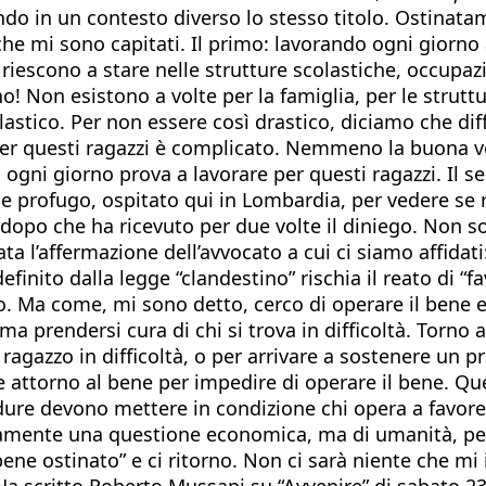
rendo in un contesto diverso lo stesso titolo. Ostinat
che mi sono capitati. Il primo: lavorando ogni giorno 
 riescono a stare nelle strutture scolastiche, occupa
o! Non esistono a volte per la famiglia, per le strutt
colastico. Per non essere così drastico, diciamo che di
per questi ragazzi è complicato. Nemmeno la buona vo
hi ogni giorno prova a lavorare per questi ragazzi. I
ofugo, ospitato qui in Lombardia, per vedere se rius
opo che ha ricevuto per due volte il diniego. Non so
ta l’affermazione dell’avvocato a cui ci siamo affidat
finito dalla legge “clandestino” rischia il reato di “
to. Ma come, mi sono detto, cerco di operare il bene 
ma prendersi cura di chi si trova in difficoltà. Torno 
 ragazzo in difficoltà, o per arrivare a sostenere un
le attorno al bene per impedire di operare il bene. Qu
ure devono mettere in condizione chi opera a favore de
amente una questione economica, ma di umanità, pens
l bene ostinato” e ci ritorno. Non ci sarà niente che 
 Ha scritto Roberto Mussapi su “Avvenire” di sabato 