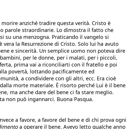
morire anziché tradire questa verità. Cristo è
o parole straordinarie. Lo dimostra il fatto che
arsi su una menzogna. Praticando il vangelo si
è vera la Resurrezione di Cristo. Solo lui ha avuto
o bene e sincerità. Un semplice uomo non poteva dire
ambini, per le donne, per i malati, per i piccoli,
a, prima vai a riconciliarti con il fratello e poi
dalla povertà, lottando pacificamente ed
unità, a condividere con gli altri, ecc. Era cioè
alla morte materiale. È risorto perché Lui è il bene
 bene, ma anche dare del bene ci fa stare meglio.
luta non può ingannarci. Buona Pasqua.
nvece a favore, a favore del bene e di chi prova ogni
dimento
a operare il bene. Avevo letto qualche anno