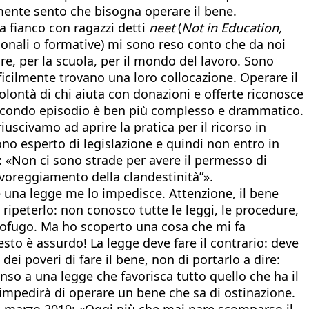
amente sento che bisogna operare il bene.
a fianco con ragazzi detti
neet
(
Not in Education,
zionali o formative) mi sono reso conto che da noi
ure, per la scuola, per il mondo del lavoro. Sono
fficilmente trovano una loro collocazione. Operare il
lontà di chi aiuta con donazioni e offerte riconosce
l secondo episodio è ben più complesso e drammatico.
civamo ad aprire la pratica per il ricorso in
no esperto di legislazione e quindi non entro in
i: «Non ci sono strade per avere il permesso di
favoreggiamento della clandestinità”».
e una legge me lo impedisce. Attenzione, il bene
a ripeterlo: non conosco tutte le leggi, le procedure,
 profugo. Ma ho scoperto una cosa che mi fa
esto è assurdo! La legge deve fare il contrario: deve
i poveri di fare il bene, non di portarlo a dire:
o a una legge che favorisca tutto quello che ha il
mi impedirà di operare un bene che sa di ostinazione.
23 marzo 2019: «Oggi più che mai pare scomparso il