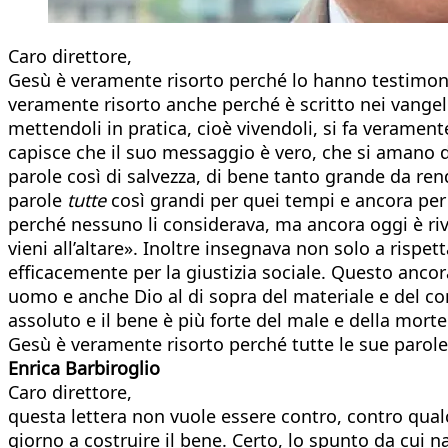
Caro direttore,
Gesù è veramente risorto perché lo hanno testimonia
veramente risorto anche perché è scritto nei vangel
mettendoli in pratica, cioè vivendoli, si fa veramen
capisce che il suo messaggio è vero, che si amano davv
parole così di salvezza, di bene tanto grande da ren
parole
tutte
così grandi per quei tempi e ancora per og
perché nessuno li considerava, ma ancora oggi è rivolu
vieni all’altare». Inoltre insegnava non solo a rispe
efficacemente per la giustizia sociale. Questo ancor
uomo e anche Dio al di sopra del materiale e del co
assoluto e il bene è più forte del male e della morte
Gesù è veramente risorto perché tutte le sue parole
Enrica Barbiroglio
Caro direttore,
questa lettera non vuole essere contro, contro qualc
giorno a costruire il bene. Certo, lo spunto da cui na