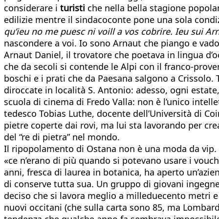
considerare i
turisti
che nella bella stagione popolan
edilizie mentre il sindacoconte pone una sola condiz
qu’ieu no me puesc ni voill a vos cobrire. Ieu sui A
nascondere a voi. Io sono Arnaut che piango e vado 
Arnaut Daniel, il trovatore che poetava in lingua d’
che da secoli si contende le Alpi con il franco-prove
boschi e i prati che da Paesana salgono a Crissolo. 
diroccate in località S. Antonio: adesso, ogni estate,
scuola di cinema di Fredo Valla: non è l’unico intelle
tedesco Tobias Luthe, docente dell’Università di Coi
pietre coperte dai rovi, ma lui sta lavorando per cre
del “re di pietra” nel mondo.
Il ripopolamento di Ostana non è una moda da vip. 
«ce n’erano di più quando si potevano usare i vouch
anni, fresca di laurea in botanica, ha aperto un’azie
di conserve tutta sua. Un gruppo di giovani ingegner
deciso che si lavora meglio a milleduecento metri 
nuovi occitani (che sulla carta sono 85, ma Lombar
tendenza che qualche anno fa sembrava impossibile: 