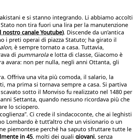
pakistani e si stanno integrando. Li abbiamo accolti
 Stato non tira fuori una lira per la manutenzione
el nostro canale Youtube
)
. Discende da un’antica
i preti operai di piazza Statuto; ha girato il
alon,
è sempre tornato a casa. Tuttavia,
rava di
pummarola
e lotta di classe, Giacomo è
a avara: non per nulla, negli anni Ottanta, gli
. Offriva una vita più comoda, il salario, la
nti, ma prima si tornava sempre a casa. Si partiva
o scavato sotto il Monviso fu realizzato nel 1480 per
agli anni Settanta, quando nessuno ricordava più che
are lo sciopero.
oglienza”. Ci crede il sindacoconte, che ai leghisti
mo Lombardo è tutt’altro che un visionario o un
une piemontese perché ha saputo sfruttare tutte le
lmente in 45
, molti dei quali
giovani
, senza