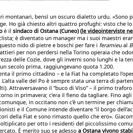
altri montanari, bensì un oscuro dialetto urdu. «Sono 
e. Ho già chiesto altri quattro profughi: visto che lo
do
è il
sindaco di Ostana (Cuneo) (
le videointerviste n
lista; è diventato un manager ma i suoi maestri erano 
uesto nido di pietre e boschi per fare i
feramieu
al
B
gattieri per non perdersi nella Torino operaia che odo
zza delle Cozie, dove gli inverni sono lunghi e la terr
, un secolo prima, raggiungevano quota 1.200.
a il primo cittadino – e la Fiat ha completato l’opera
 L’alta valle del Po è sempre stata una terra di parte
ti). Attraversavano il “buco di Viso” – il primo trafor
ritorno in primavera; c’era il fieno da tagliare. Fino 
 E comunque, in occitano non c’è un termine per chiam
onisti e il Comune intende diventare “il borgo dell’acc
tori della Fiat e sono rimasto quello che ero». Giaco
ltiplicato per otto i residenti del piccolissimo com
 mercato. È merito suo se adesso
a Ostana vivono stabi