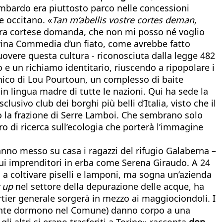
Lombardo era piuttosto parco nelle concessioni
e occitano. «
Tan m’abellis vostre cortes deman,
stra cortese domanda, che non mi posso né voglio
ivina Commedia d’un fiato, come avrebbe fatto
uovere questa cultura - riconosciuta dalla legge 482
o e un richiamo identitario, riuscendo a ripopolare i
tonico di Lou Pourtoun, un complesso di baite
i in lingua madre di tutte le nazioni. Qui ha sede la
usivo club dei borghi più belli d’Italia, visto che il
to la frazione di Serre Lamboi. Che sembrano solo
ro di ricerca sull’ecologia che porterà l’immagine
anno messo su casa i ragazzi del rifugio Galaberna –
qui imprenditori in erba come Serena Giraudo. A 24
a a coltivare piselli e lamponi, ma sogna un’azienda
t up
nel settore della depurazione delle acque, ha
rtier generale sorgerà in mezzo ai maggiociondoli. I
vamente dormono nel Comune) danno corpo a una
 altri si erano trasferiti a Torino» racconta
don