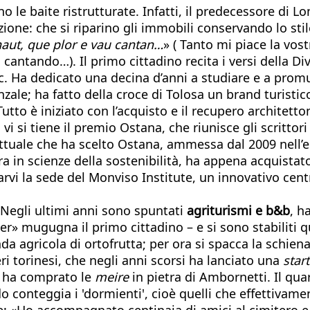
o le baite ristrutturate. Infatti, il predecessore di 
ione: che si riparino gli immobili conservando lo stil
rnaut, que plor e vau cantan…
» ( Tanto mi piace la vo
cantando…). Il primo cittadino recita i versi della D
oc. Ha dedicato una decina d’anni a studiare e a prom
nzale; ha fatto della croce di Tolosa un brand turistic
Tutto è iniziato con l’acquisto e il recupero architet
 vi si tiene il premio Ostana, che riunisce gli scrittor
ttuale che ha scelto Ostana, ammessa dal 2009 nell’escl
ra in scienze della sostenibilità, ha appena acquista
arvi la sede del Monviso Institute, un innovativo cent
Negli ultimi anni sono spuntati
agriturismi e b&b
, h
er» mugugna il primo cittadino – e si sono stabiliti 
nda agricola di ortofrutta; per ora si spacca la schien
i torinesi, che negli anni scorsi ha lanciato una
star
e ha comprato le
meire
in pietra di Ambornetti. Il qua
do conteggia i 'dormienti', cioè quelli che effetti
«Ho accompagnato centinaia di amici al cimitero e gli