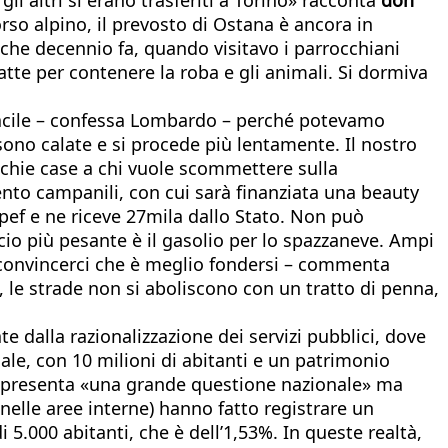
orso alpino, il prevosto di Ostana è ancora in
che decennio fa, quando visitavo i parrocchiani
atte per contenere la roba e gli animali. Si dormiva
o facile – confessa Lombardo – perché potevamo
 sono calate e si procede più lentamente. Il nostro
ecchie case a chi vuole scommettere sulla
nto campanili, con cui sarà finanziata una beauty
irpef e ne riceve 27mila dallo Stato. Non può
ncio più pesante è il gasolio per lo spazzaneve. Ampi
 e convincerci che è meglio fondersi – commenta
le strade non si aboliscono con un tratto di penna,
te dalla razionalizzazione dei servizi pubblici, dove
ale, con 10 milioni di abitanti e un patrimonio
 rappresenta «una grande questione nazionale» ma
 nelle aree interne) hanno fatto registrare un
.000 abitanti, che è dell’1,53%. In queste realtà,