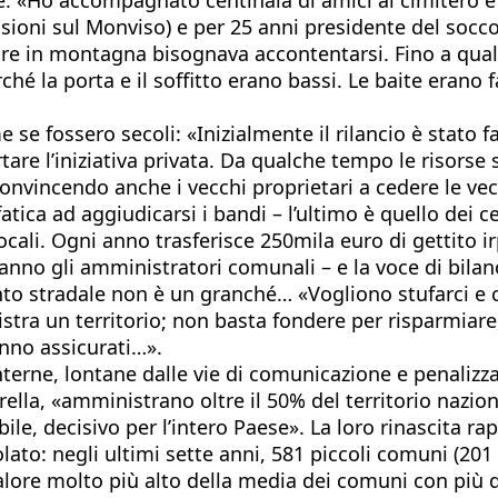
ensioni sul Monviso) e per 25 anni presidente del socc
are in montagna bisognava accontentarsi. Fino a qual
é la porta e il soffitto erano bassi. Le baite erano f
e se fossero secoli: «Inizialmente il rilancio è stat
tare l’iniziativa privata. Da qualche tempo le risorse
, convincendo anche i vecchi proprietari a cedere le v
a ad aggiudicarsi i bandi – l’ultimo è quello dei ce
 locali. Ogni anno trasferisce 250mila euro di gettito 
 fanno gli amministratori comunali – e la voce di bila
l manto stradale non è un granché… «Vogliono stufarci
 un territorio; non basta fondere per risparmiare, 
vanno assicurati…».
interne, lontane dalle vie di comunicazione e penalizza
lla, «amministrano oltre il 50% del territorio nazion
bile, decisivo per l’intero Paese». La loro rinascita
olato: negli ultimi sette anni, 581 piccoli comuni (201
re molto più alto della media dei comuni con più di 5