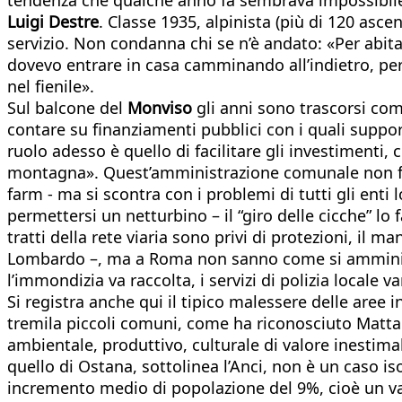
Luigi Destre
. Classe 1935, alpinista (più di 120 asc
servizio. Non condanna chi se n’è andato: «Per abit
dovevo entrare in casa camminando all’indietro, perch
nel fienile».
Sul balcone del
Monviso
gli anni sono trascorsi com
contare su finanziamenti pubblici con i quali suppor
ruolo adesso è quello di facilitare gli investimenti
montagna». Quest’amministrazione comunale non fatic
farm - ma si scontra con i problemi di tutti gli enti
permettersi un netturbino – il “giro delle cicche” lo
tratti della rete viaria sono privi di protezioni, i
Lombardo –, ma a Roma non sanno come si amministra
l’immondizia va raccolta, i servizi di polizia locale 
Si registra anche qui il tipico malessere delle aree 
tremila piccoli comuni, come ha riconosciuto Mattare
ambientale, produttivo, culturale di valore inestima
quello di Ostana, sottolinea l’Anci, non è un caso is
incremento medio di popolazione del 9%, cioè un valo