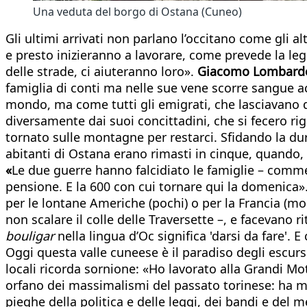
Una veduta del borgo di Ostana (Cuneo)
Gli ultimi arrivati non parlano l’occitano come gli 
e presto inizieranno a lavorare, come prevede la legg
delle strade, ci aiuteranno loro».
Giacomo Lombar
famiglia di conti ma nelle sue vene scorre sangue ac
mondo, ma come tutti gli emigrati, che lasciavano q
diversamente dai suoi concittadini, che si fecero ri
tornato sulle montagne per restarci. Sfidando la dure
abitanti di Ostana erano rimasti in cinque, quando
«
Le due guerre hanno falcidiato le famiglie – comment
pensione. E la 600 con cui tornare qui la domenica».
per le lontane Americhe (pochi) o per la Francia (mol
non scalare il colle delle Traversette –, e facevano 
bouligar
nella lingua d’Oc significa 'darsi da fare'.
Oggi questa valle cuneese è il paradiso degli escursi
locali ricorda sornione: «Ho lavorato alla Grandi Mo
orfano dei massimalismi del passato torinese: ha mo
pieghe della politica e delle leggi, dei bandi e del