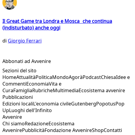
Il Great Game tra Londra e Mosca che continua
(indisturbato) anche oggi
di
Giorgio Ferrari
Abbonati ad Avvenire
Sezioni del sito
Home
Attualità
Politica
Mondo
Agorà
Podcast
Chiesa
Idee e
Commenti
Economia
Vita e
Cura
Famiglia
Rubriche
Multimedia
Ecosistema avvenire
Pubblicazioni
Edizioni locali
L'economia civile
Gutenberg
Popotus
Pop
Up
Luoghi dell'Infinito
Avvenire
Chi siamo
Redazione
Ecosistema
Avvenire
Pubblicità
Fondazione Avvenire
Shop
Contatti