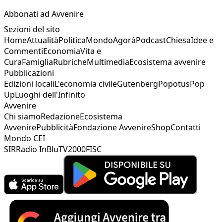
Abbonati ad Avvenire
Sezioni del sito
Home
Attualità
Politica
Mondo
Agorà
Podcast
Chiesa
Idee e
Commenti
Economia
Vita e
Cura
Famiglia
Rubriche
Multimedia
Ecosistema avvenire
Pubblicazioni
Edizioni locali
L'economia civile
Gutenberg
Popotus
Pop
Up
Luoghi dell'Infinito
Avvenire
Chi siamo
Redazione
Ecosistema
Avvenire
Pubblicità
Fondazione Avvenire
Shop
Contatti
Mondo CEI
SIR
Radio InBlu
TV2000
FISC