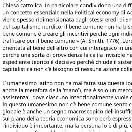
Chiesa cattolica. In particolare condividono una diff
un concetto essenziale nella Political economy di A
viene spesso ridimensionata dagli stessi eredi di Sm
del capitalismo nordico: il bene comune non ha biso
bene comune è creare gli incentivi perché ogni indiv
trafficare per il bene comune » (A. Smith, 1776). L’
orientata al bene dell’altro con cui interagisco in u
perché una sorta di provvidenza laica (la invisible 
espediente teorico è decisivo perché chiude il sistem
capitalistica non c’è bisogno di nessuna azione coll
L’ umanesimo latino non ha mai fatta sua questa logic
anche la metafora della 'mano'), ma è solo un mecc
assistenza', dove ciascuno intenzionalmente vuole olt
In questo umanesimo non c’è bene comune senza cerc
globale è anche un segno macroscopico dell’insufficie
sul piano della teoria economica sono però espressi
l’individuo è importante, ma la persona lo è di più, 