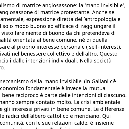
alismo di matrice anglosassone: la 'mano invisibile',
a anglosassone di matrice protestante. Anche se
damentale, espressione diretta dell’antropologia e
l solo modo buono ed efficace di raggiungere il
 visto fare niente di buono da chi pretendeva di
nalità orientata al bene comune, né di quella
re al proprio interesse personale ( self-interest),
vati nel benessere collettivo e dell’altro. Questo
iali dalle intenzioni individuali. Nella società
ro.
meccanismo della 'mano invisibile' (in Galiani c’è
o economico fondamentale è invece la 'mutua
l bene reciproco è parte delle intenzioni di ciascuno.
 hanno sempre contato molto. La crisi ambientale
e gli interessi privati in bene comune. Le differenze
 radici dell’albero cattolico e meridiano. Qui
 comunità, con le sue relazioni calde, è insieme