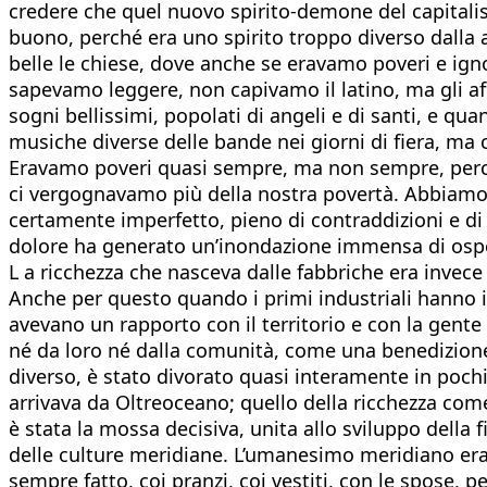
credere che quel nuovo spirito-demone del capitalis
buono, perché era uno spirito troppo diverso dalla an
belle le chiese, dove anche se eravamo poveri e ign
sapevamo leggere, non capivamo il latino, ma gli aff
sogni bellissimi, popolati di angeli e di santi, e q
musiche diverse delle bande nei giorni di fiera, m
Eravamo poveri quasi sempre, ma non sempre, perché
ci vergognavamo più della nostra povertà. Abbiamo
certamente imperfetto, pieno di contraddizioni e di d
dolore ha generato un’inondazione immensa di ospedali
L a ricchezza che nasceva dalle fabbriche era invece
Anche per questo quando i primi industriali hanno in
avevano un rapporto con il territorio e con la gente 
né da loro né dalla comunità, come una benedizion
diverso, è stato divorato quasi interamente in poch
arrivava da Oltreoceano; quello della ricchezza com
è stata la mossa decisiva, unita allo sviluppo della f
delle culture meridiane. L’umanesimo meridiano era,
sempre fatto, coi pranzi, coi vestiti, con le spose, 