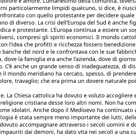
olo, dolore e amore. L’umanesimo della comunità, dive
iorni particolarmente limpidi qualcuno, si dice, è riu
frontato con quello protestante per decidere quale s
 di diverso. La crisi dell’Europa del Sud è anche figli
dica e protestante. L’Europa continua a essere un sog
 diversi, compresi gli spiriti economici. Il mondo catt
con l’idea che profitti e ricchezza fossero benedizion
e banche del nord e le confrontava con le sue fabbrich
dove la famiglia era anche l’azienda, dove di giorno si
. C’è anche un grande senso di inadeguatezza, di disis
l mondo meridiano ha cercato, spesso, di prendere sul
dolore, travaglio; che era prima un dovere naturale po
cile. La Chiesa cattolica ha dovuto e voluto accogliere
religione cristiana desse loro altri nomi. Non ha comb
come idolatri. Anche dopo il Medioevo ha continuato a
ologia è stata sempre meno importante dei lutti, delle
dovuto accompagnare attraverso i secoli uomini e donn
impauriti dai demoni, ha dato vita nei secoli a una 