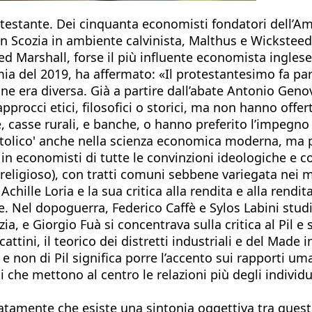
rotestante. Dei cinquanta economisti fondatori dell’
n Scozia in ambiente calvinista, Malthus e Wicksteed
ed Marshall, forse il più influente economista ingles
ia del 2019, ha affermato: «Il protestantesimo fa par
ne era diversa. Già a partire dall’abate Antonio Genov
pprocci etici, filosofici o storici, ma non hanno offert
casse rurali, e banche, o hanno preferito l’impegno po
ttolico' anche nella scienza economica moderna, ma per
lo in economisti di tutte le convinzioni ideologiche e
 religioso), con tratti comuni sebbene variegata nei m
chille Loria e la sua critica alla rendita e alla rendi
re. Nel dopoguerra, Federico Caffè e Sylos Labini stud
zia, e Giorgio Fuà si concentrava sulla critica al Pil e 
ni, il teorico dei distretti industriali e del Made in 
 e non di Pil significa porre l’accento sui rapporti uman
 che mettono al centro le relazioni più degli individui,
tamente che esiste una sintonia oggettiva tra questa