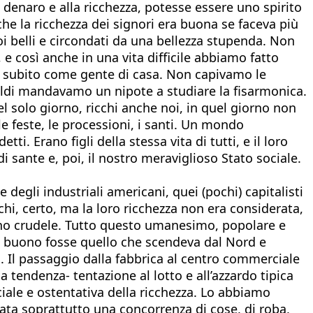
denaro e alla ricchezza, potesse essere uno spirito
nche la ricchezza dei signori era buona se faceva più
 belli e circondati da una bellezza stupenda. Non
 e così anche in una vita difficile abbiamo fatto
uti subito come gente di casa. Non capivamo le
oldi mandavamo un nipote a studiare la fisarmonica.
 solo giorno, ricchi anche noi, in quel giorno non
feste, le processioni, i santi. Un mondo
. Erano figli della stessa vita di tutti, e il loro
 sante e, poi, il nostro meraviglioso Stato sociale.
degli industriali americani, quei (pochi) capitalisti
cchi, certo, ma la loro ricchezza non era considerata,
no crudele. Tutto questo umanesimo, popolare e
to buono fosse quello che scendeva dal Nord e
 Il passaggio dalla fabbrica al centro commerciale
a tendenza- tentazione al lotto e all’azzardo tipica
iale e ostentativa della ricchezza. Lo abbiamo
stata soprattutto una concorrenza di cose, di roba,