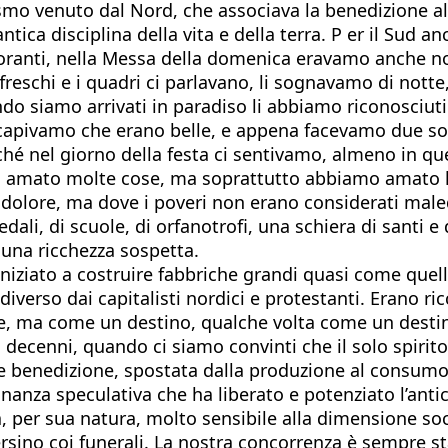
mo venuto dal Nord, che associava la benedizione al 
tica disciplina della vita e della terra. P er il Sud a
oranti, nella Messa della domenica eravamo anche noi
reschi e i quadri ci parlavano, li sognavamo di notte,
uando siamo arrivati in paradiso li abbiamo riconosci
a capivamo che erano belle, e appena facevamo due s
 nel giorno della festa ci sentivamo, almeno in quel
 amato molte cose, ma soprattutto abbiamo amato le 
olore, ma dove i poveri non erano considerati maledetti
, di scuole, di orfanotrofi, una schiera di santi e di
 una ricchezza sospetta.
iziato a costruire fabbriche grandi quasi come quelle 
diverso dai capitalisti nordici e protestanti. Erano ri
e, ma come un destino, qualche volta come un desti
i decenni, quando ci siamo convinti che il solo spiri
e benedizione, spostata dalla produzione al consumo.
inanza speculativa che ha liberato e potenziato l’antic
 per sua natura, molto sensibile alla dimensione soc
persino coi funerali. La nostra concorrenza è sempre 