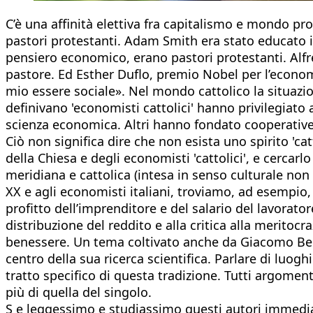
C’è una affinità elettiva fra capitalismo e mondo p
pastori protestanti. Adam Smith era stato educato i
pensiero economico, erano pastori protestanti. Alfr
pastore. Ed Esther Duflo, premio Nobel per l’econom
mio essere sociale». Nel mondo cattolico la situazio
definivano 'economisti cattolici' hanno privilegiato a
scienza economica. Altri hanno fondato cooperative, 
Ciò non significa dire che non esista uno spirito 'ca
della Chiesa e degli economisti 'cattolici', e cercar
meridiana e cattolica (intesa in senso culturale non
XX e agli economisti italiani, troviamo, ad esempio, A
profitto dell’imprenditore e del salario del lavorato
distribuzione del reddito e alla critica alla meritocra
benessere. Un tema coltivato anche da Giacomo Becatti
centro della sua ricerca scientifica. Parlare di luoghi
tratto specifico di questa tradizione. Tutti argomenti
più di quella del singolo.
S e leggessimo e studiassimo questi autori immedia