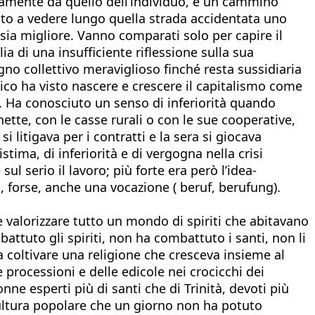
rsamente da quello dell’individuo, è un cammino
scito a vedere lungo quella strada accidentata uno
ia migliore. Vanno comparati solo per capire il
a di una insufficiente riflessione sulla sua
no collettivo meraviglioso finché resta sussidiaria
olico ha visto nascere e crescere il capitalismo come
e. Ha conosciuto un senso di inferiorità quando
ette, con le casse rurali o con le sue cooperative,
 litigava per i contratti e la sera si giocava
tima, di inferiorità e di vergogna nella crisi
 serio il lavoro; più forte era però l’idea-
i, forse, anche una vocazione ( beruf, berufung).
 e valorizzare tutto un mondo di spiriti che abitavano
attuto gli spiriti, non ha combattuto i santi, non li
 coltivare una religione che cresceva insieme al
 processioni e delle edicole nei crocicchi dei
e esperti più di santi che di Trinità, devoti più
cultura popolare che un giorno non ha potuto