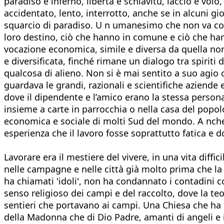
paradiso e inferno, libertà e schiavitù, laccio e v
accidentato, lento, interrotto, anche se in alcuni g
squarcio di paradiso. U n umanesimo che non va con
loro destino, ciò che hanno in comune e ciò che hanno
vocazione economica, simile e diversa da quella nor
e diversificata, finché rimane un dialogo tra spiriti
qualcosa di alieno. Non si è mai sentito a suo agio 
guardava le grandi, razionali e scientifiche aziende 
dove il dipendente e l’amico erano la stessa persona, 
insieme a carte in parrocchia o nella casa del popolo
economica e sociale di molti Sud del mondo. A nche i
esperienza che il lavoro fosse soprattutto fatica e 
Lavorare era il mestiere del vivere, in una vita diffi
nelle campagne e nelle città già molto prima che la 
ha chiamati 'idoli', non ha condannato i contadini 
senso religioso dei campi e del raccolto, dove la te
sentieri che portavano ai campi. Una Chiesa che ha 
della Madonna che di Dio Padre, amanti di angeli e 