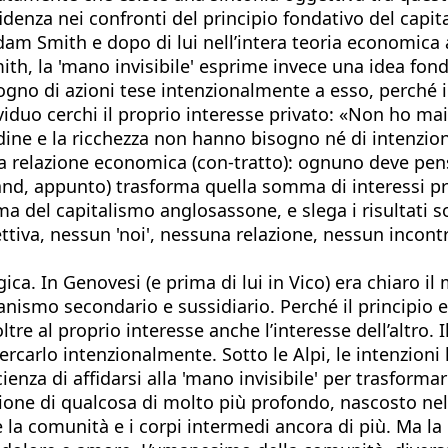
idenza nei confronti del principio fondativo del capit
dam Smith e dopo di lui nell’intera teoria economic
ith, la 'mano invisibile' esprime invece una idea fon
gno di azioni tese intenzionalmente a esso, perché i
iduo cerchi il proprio interesse privato: «Non ho mai
ordine e la ricchezza non hanno bisogno né di intenzio
na relazione economica (con-tratto): ognuno deve pensa
hand, appunto) trasforma quella somma di interessi pri
a del capitalismo anglosassone, e slega i risultati soc
ettiva, nessun 'noi', nessuna relazione, nessun incont
a. In Genovesi (e prima di lui in Vico) era chiaro il 
anismo secondario e sussidiario. Perché il principi
re al proprio interesse anche l’interesse dell’altro. I
arlo intenzionalmente. Sotto le Alpi, le intenzioni
nza di affidarsi alla 'mano invisibile' per trasformar
one di qualcosa di molto più profondo, nascosto nelle
e la comunità e i corpi intermedi ancora di più. Ma la