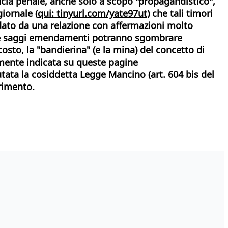
ncia penale, anche solo a scopo "propagandistico",
giornale (
qui: tinyurl.com/yate97ut
) che tali timori
redato da una relazione con affermazioni molto
ni e saggi emendamenti potranno sgombrare
costo, la "bandierina" (e la mina) del concetto di
iamente indicata su queste pagine
tata la cosiddetta Legge Mancino (art. 604 bis del
erimento.