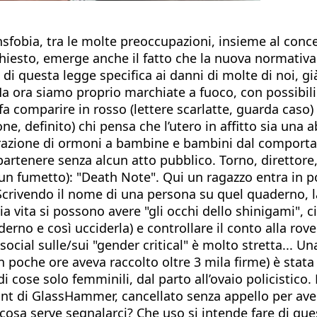
ansfobia, tra le molte preoccupazioni, insieme al conce
hiesto, emerge anche il fatto che la nuova normativa
di questa legge specifica ai danni di molte di noi, g
a ora siamo proprio marchiate a fuoco, con possibili 
a comparire in rosso (lettere scarlatte, guarda caso) 
one, definito) chi pensa che l’utero in affitto sia una
strazione di ormoni a bambine e bambini dal comport
partenere senza alcun atto pubblico. Torno, direttore,
un fumetto): "Death Note". Qui un ragazzo entra in 
Scrivendo il nome di una persona su quel quaderno, l
a vita si possono avere "gli occhi dello shinigami", c
rno e così ucciderla) e controllare il conto alla roves
 social sulle/sui "gender critical" è molto stretta... 
poche ore aveva raccolto oltre 3 mila firme) è stata 
 di cose solo femminili, dal parto all’ovaio policistic
unt di GlassHammer, cancellato senza appello per aver
 cosa serve segnalarci? Che uso si intende fare di qu