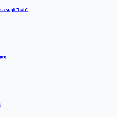
sa sugli "hub"
eare
i