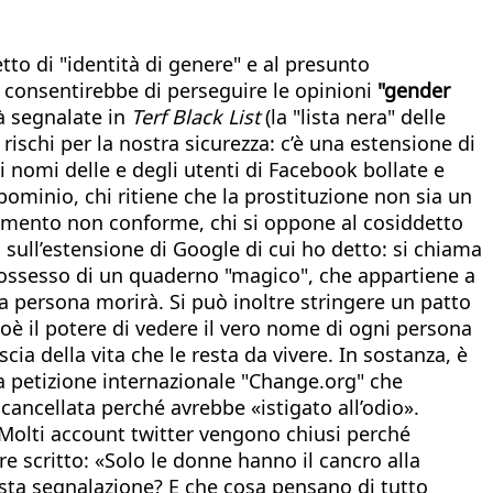
tto di "identità di genere" e al presunto
 consentirebbe di perseguire le opinioni
"gender
ià segnalate in
Terf Black List
(la "lista nera" delle
rischi per la nostra sicurezza: c’è una estensione di
i nomi delle e degli utenti di Facebook bollate e
 abominio, chi ritiene che la prostituzione non sia un
amento non conforme, chi si oppone al cosiddetto
 sull’estensione di Google di cui ho detto: si chiama
possesso di un quaderno "magico", che appartiene a
a persona morirà. Si può inoltre stringere un patto
ioè il potere di vedere il vero nome di ogni persona
cia della vita che le resta da vivere. In sostanza, è
Una petizione internazionale "Change.org" che
cancellata perché avrebbe «istigato all’odio».
o. Molti account twitter vengono chiusi perché
e scritto: «Solo le donne hanno il cancro alla
esta segnalazione? E che cosa pensano di tutto