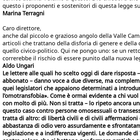
questo i proponenti e sostenitori di questa legge s
Marina Terragni
Caro direttore,
anche dal piccolo e grazioso angolo della Valle Ca
articoli che trattano della disforia di genere e dell
quello civico-politico. Qui ne pongo uno: se un ret
correrebbe il rischio di essere punito dalla nuova l
Aldo Ungari
Le lettere alle quali ho scelto oggi di dare risposta 
abbonato – danno voce a due diverse, ma compleme
quei legislatori che appaiono determinati a introdur
l’omotransfobia». Come è ormai evidente a chi vuol ve
con molto di più. Non si tratta – lo ripeto ancora una 
questo caso contro persone omosessuali o transessua
tratta di altro: di libertà civili e di civili affermaz
abbastanza di odio vero assurdamente e sfrontatame
legislazione e a indifferenza vigenti. Le domande di 