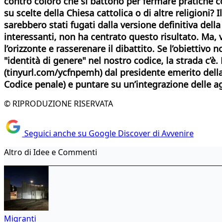
contro coloro che si battono per fermare pratiche c
su scelte della Chiesa cattolica o di altre religioni? 
sarebbero stati fugati dalla versione definitiva del
interessanti, non ha centrato questo risultato. Ma
l’orizzonte e rasserenare il dibattito. Se l’obiettiv
"identità di genere" nel nostro codice, la strada c’
(tinyurl.com/ycfnpemh) dal presidente emerito della
Codice penale) e puntare su un’integrazione delle ag
© RIPRODUZIONE RISERVATA
Seguici anche su Google Discover di Avvenire
Altro di Idee e Commenti
Migranti