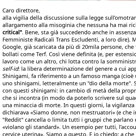
Caro direttore,
alla vigilia della discussione sulla legge sull’omotr
allargamento alla misoginia che nessuna ha mai ric
critical"
. Bene, sta già succedendo anche in assenza 
Femministe Radicali Trans Escludenti, a loro dire). M
Google, già scaricata da più di 20mila persone, che f
bollati come Terf. Così viene definita (e, per estensi
lavoro come un altro, chi lotta contro la sommini
self-id
: la libera determinazione del genere a cui ap
Shinigami, fa riferimento a un famoso manga (cioè 
uno shinigami, letteralmente un "dio della morte". 
con questi shinigami: in cambio di metà della propri
che si incontra (in modo da poterlo scrivere sul quade
una minaccia di morte. In questi giorni, la vigilanza
dichiarava «Siamo donne, non mestruatori» (e che in 
"Reddit" cancella o limita tutti i gruppi che parlano
«violano gli standard». Un esempio per tutti, l’acco
cervice uterina». Siamo a questo. E io chiedo: a che