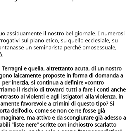
uo assiduamente il nostro bel giornale. I numerosi
ogativi sul piano etico, su quello ecclesiale, su
allontanasse un seminarista perché omosessuale,
à.
a Terragni e quella, altrettanto acuta, di un nostro
ngono laicamente proposte in forma di domanda a
per inerzia, si continua a definire «contro
amo il rischio di trovarci tutti a fare i conti anche
rasto ai violenti e agli istigatori all a violenza, in
namente favorevole a crimini di questo tipo? Si
 storta dell’odio, come se non ce ne fosse già
mmaginare, ma attivo e da scongiurare già adesso a
ili "liste nere" scritte con inchiostro scarlatto