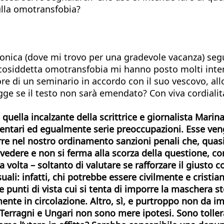
ulla omotransfobia?
monica (dove mi trovo per una gradevole vacanza) seg
a cosiddetta omotransfobia mi hanno posto molti interr
tore di un seminario in accordo con il suo vescovo, 
egge se il testo non sarà emendato? Con viva cordialit
– quella incalzante della scrittrice e giornalista Marin
ntari ed egualmente serie preoccupazioni. Esse ve
re nel nostro ordinamento sanzioni penali che, quasi 
dere e non si ferma alla scorza della questione, corri
volta – soltanto di valutare se rafforzare il giusto cont
li: infatti, chi potrebbe essere civilmente e cristia
ioni e punti di vista cui si tenta di imporre la maschera
nte in circolazione. Altro, sì, e purtroppo non da i
Terragni e Ungari non sono mere ipotesi. Sono tollerab