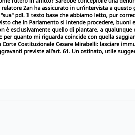
ome l’utero in affitto? Sarebbe concepibile una denu
Il relatore Zan ha assicurato in un’intervista a questo 
la "sua" pdl. Il testo base che abbiamo letto, pur cor
, visto che in Parlamento si intende procedere, buo
o non è esclusivamente quello di piantare, a qualunque 
è. E per quanto mi riguarda coincide con quella sagg
 Corte Costituzionale Cesare Mirabelli: lasciare immu
gravanti previste all’art. 61. Un ostinato, utile sugg