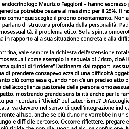
ico endocrinologo Maurizio Faggioni – hanno espresso
 genetica potrebbe pesare al massimo per il 25%. Il re
no comunque sceglie il proprio orientamento. Non a c
 parlano di struttura profonda della personalità. Pad
’omosessualità, il problema etico. Se la spinta omoerot
 in rapporto alla sua situazione concreta e alla diff
rina, vale sempre la richiesta dell’astensione total
osessuali come esempio la sequela di Cristo, cioè l’
a quindi di “irridere” l’astinenza
dai rapporti sessual
 ma di prendere consapevolezza di una difficoltà ogget
 Tanto più complessa quando non c’è un preciso atto di
 dell’accoglienza pastorale della persona omosessual
petto, mostrando grande sensibilità anche per le fami
to per ricordare i “divieti” del catechismo? Un’accog
ata, va davvero nel senso di quell’integrazione indic
ronte all’uso, anche se più d’uno ne vorrebbe in un se
ngo e difficile percorso. Occorre riflettere, pregare 
più rigida che non dia luogo ad alcuna confusione.