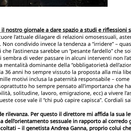
il nostro giornale a dare spazio a studi e riflessioni
cuore l’attuale dilagare di relazioni omosessuali, as
. Non condivido invece la tendenza a “irridere” – quasi
tti che l’astinenza sarebbe un “pesante fardello” che 
i sembra di veder passare in alcuni interventi non l’a
 mentalità dominante della “obbligatorietà dell’azion
a 36 anni ho sempre vissuto la proposta alla mia libe
mille motivi inclusa la paternità responsabile – come 
soprattutto ho sempre pensato all’importanza che ha
ilità, solitudine, lavoro, emigrazione, ecc) a vivere l
ste cose vale il “chi può capire capisca”. Cordiali sal
e rilevanza. Per questo il direttore mi affida la sua le
 dell’orientamento sessuale in rapporto al corredo g
scoltati – il genetista Andrea Ganna, proprio colui che