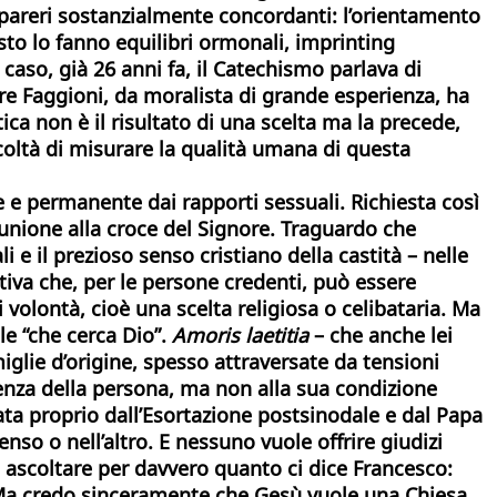
 pareri sostanzialmente concordanti: l’orientamento
sto lo fanno equilibri ormonali, imprinting
aso, già 26 anni fa, il Catechismo parlava di
re Faggioni, da moralista di grande esperienza, ha
ica non è il risultato di una scelta ma la precede,
icoltà di misurare la qualità umana di questa
e e permanente dai rapporti sessuali. Richiesta così
unione alla croce del Signore. Traguardo che
i e il prezioso senso cristiano della castità – nelle
tiva che, per le persone credenti, può essere
 volontà, cioè una scelta religiosa o celibataria. Ma
e “che cerca Dio”.
Amoris laetitia
– che anche lei
glie d’origine, spesso attraversate da tensioni
lienza della persona, ma non alla sua condizione
ata proprio dall’Esortazione postsinodale e dal Papa
nso o nell’altro. E nessuno vuole offrire giudizi
e ascoltare per davvero quanto ci dice Francesco:
 Ma credo sinceramente che Gesù vuole una Chiesa