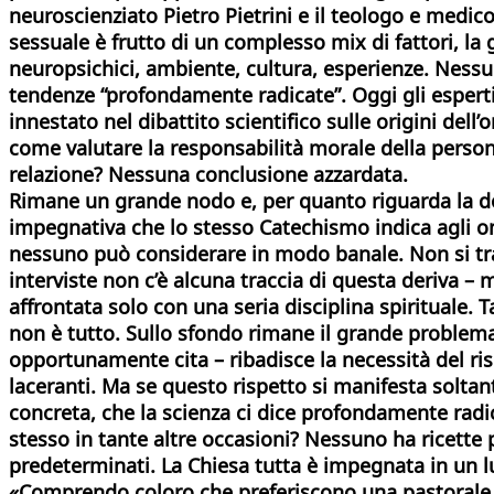
neuroscienziato Pietro Pietrini e il teologo e med
sessuale è frutto di un complesso mix di fattori, la
neuropsichici, ambiente, cultura, esperienze. Nessu
tendenze “profondamente radicate”. Oggi gli esperti
innestato nel dibattito scientifico sulle origini dell
come valutare la responsabilità morale della persona
relazione? Nessuna conclusione azzardata.
Rimane un grande nodo e, per quanto riguarda la dott
impegnativa che lo stesso Catechismo indica agli om
nessuno può considerare in modo banale. Non si tratt
interviste non c’è alcuna traccia di questa deriva –
affrontata solo con una seria disciplina spirituale.
non è tutto. Sullo sfondo rimane il grande problema
opportunamente cita – ribadisce la necessità del ris
laceranti. Ma se questo rispetto si manifesta soltan
concreta, che la scienza ci dice profondamente radic
stesso in tante altre occasioni? Nessuno ha ricette p
predeterminati. La Chiesa tutta è impegnata in un lu
«Comprendo coloro che preferiscono una pastorale 