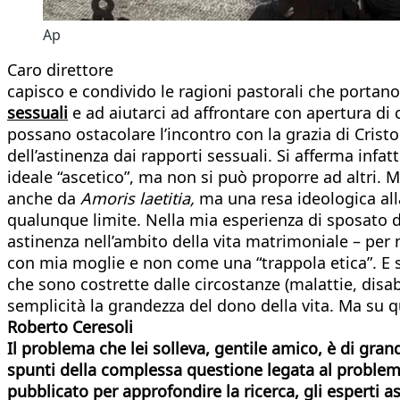
Ap
Caro direttore
capisco e condivido le ragioni pastorali che portano
sessuali
e ad aiutarci ad affrontare con apertura di 
possano ostacolare l’incontro con la grazia di Cristo
dell’astinenza dai rapporti sessuali. Si afferma infa
ideale “ascetico”, ma non si può proporre ad altri. M
anche da
Amoris laetitia,
ma una resa ideologica alla
qualunque limite. Nella mia esperienza di sposato d
astinenza nell’ambito della vita matrimoniale – per 
con mia moglie e non come una “trappola etica”. E 
che sono costrette dalle circostanze (malattie, disab
semplicità la grandezza del dono della vita. Ma su que
Roberto Ceresoli
Il problema che lei solleva, gentile amico, è di grand
spunti della complessa questione legata al problema
pubblicato per approfondire la ricerca, gli esperti a