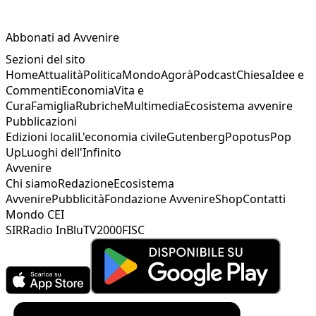
Abbonati ad Avvenire
Sezioni del sito
Home
Attualità
Politica
Mondo
Agorà
Podcast
Chiesa
Idee e
Commenti
Economia
Vita e
Cura
Famiglia
Rubriche
Multimedia
Ecosistema avvenire
Pubblicazioni
Edizioni locali
L'economia civile
Gutenberg
Popotus
Pop
Up
Luoghi dell'Infinito
Avvenire
Chi siamo
Redazione
Ecosistema
Avvenire
Pubblicità
Fondazione Avvenire
Shop
Contatti
Mondo CEI
SIR
Radio InBlu
TV2000
FISC