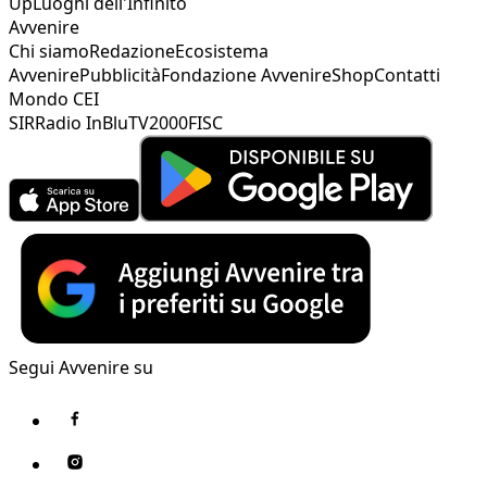
Up
Luoghi dell'Infinito
Avvenire
Chi siamo
Redazione
Ecosistema
Avvenire
Pubblicità
Fondazione Avvenire
Shop
Contatti
Mondo CEI
SIR
Radio InBlu
TV2000
FISC
Segui Avvenire su