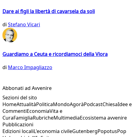
Dare ai figli la libertà di cavarsela da soli
di
Stefano Vicari
Guardiamo a Ceuta e ricordiamoci della Vlora
di
Marco Impagliazzo
Abbonati ad Avvenire
Sezioni del sito
Home
Attualità
Politica
Mondo
Agorà
Podcast
Chiesa
Idee e
Commenti
Economia
Vita e
Cura
Famiglia
Rubriche
Multimedia
Ecosistema avvenire
Pubblicazioni
Edizioni locali
L'economia civile
Gutenberg
Popotus
Pop