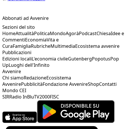
Abbonati ad Avvenire
Sezioni del sito
Home
Attualità
Politica
Mondo
Agorà
Podcast
Chiesa
Idee e
Commenti
Economia
Vita e
Cura
Famiglia
Rubriche
Multimedia
Ecosistema avvenire
Pubblicazioni
Edizioni locali
L'economia civile
Gutenberg
Popotus
Pop
Up
Luoghi dell'Infinito
Avvenire
Chi siamo
Redazione
Ecosistema
Avvenire
Pubblicità
Fondazione Avvenire
Shop
Contatti
Mondo CEI
SIR
Radio InBlu
TV2000
FISC