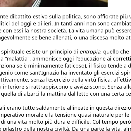
ente dibattito estivo sulla politica, sono affiorate pi
tici del oggi e di ieri. In tanti anni non sono cambiat
 e con essi la nostra società. La vita umana può esser
gevolmente se bene allenati, o una discesa molto at
e spirituale esiste un principio di
entropia
, quello che
una "malattia", ammonisce oggi l’educazione ai corrett
ziona se è minimamente faticoso), il fisico tende a 
un genio come sant’Ignazio ha inventato gli esercizi s
ivamente, senza l’esercizio della virtù fisica, affettiva,
a vita interiore si rattrappiscono e avvizziscono. Se
uella di alzarci la mattina dal letto con una certa ce
iali erano tutte saldamente allineate in questa direzi
a l’imperativo morale e la tensione quasi naturale per
 di una vita molto più dura e difficile. Col tempo pe
pilastro della nostra civiltà. Da una parte la vita