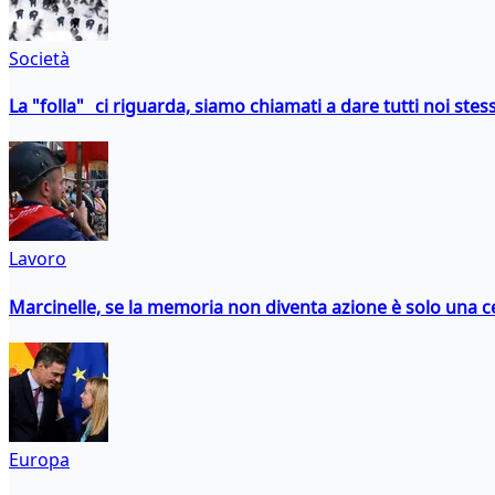
Società
La "folla" ci riguarda, siamo chiamati a dare tutti noi stess
Lavoro
Marcinelle, se la memoria non diventa azione è solo una 
Europa