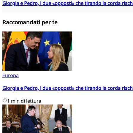
Giorgia e Pedro, i due «opposti» che tirando la corda risc
Raccomandati per te
Europa
Giorgia e Pedro, i due «opposti» che tirando la corda risc
1 min di lettura