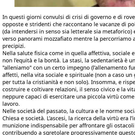
In questi giorni convulsi di crisi di governo e di rov
opposte e stridenti che raccontano le vacanze di poli
(da intendersi in senso sia letterale sia metaforico)
verso panorami mozzafiato mentre la percorriamo a
precipizi.
Nella salute fisica come in quella affettiva, sociale 
non l’equità e la bontà. La stasi, la sedentarietà è 
"alleniamo" con un certo impegno (l’allenamento fun
affetti, nella vita sociale e spirituale (non a caso 
per tutta la cristianità e non solo). Insomma, e rispett
costruire e coltivare relazioni, il senso civico e l
neppure capaci di esercitare una piccola virtù come q
lavoro.
Nelle società del passato, la cultura e le norme soc
Chiesa e società. L’ascesi, la ricerca della virtù er
munizione indispensabile per affrontare gli ostacoli
contribuendo a sgretolare progressivamente questo 