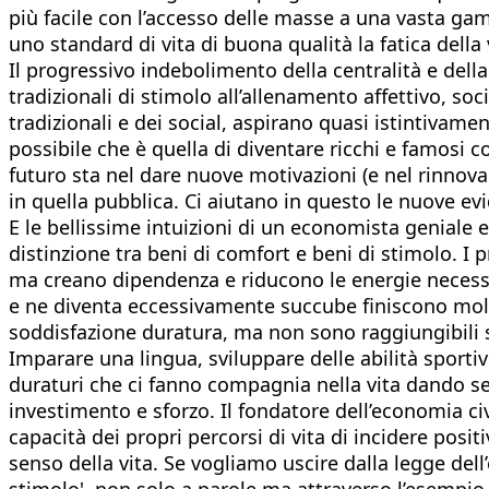
più facile con l’accesso delle masse a una vasta gam
uno standard di vita di buona qualità la fatica della
Il progressivo indebolimento della centralità e della
tradizionali di stimolo all’allenamento affettivo, so
tradizionali e dei social, aspirano quasi istintivame
possibile che è quella di diventare ricchi e famosi
futuro sta nel dare nuove motivazioni (e nel rinnova
in quella pubblica. Ci aiutano in questo le nuove evi
E le bellissime intuizioni di un economista geniale 
distinzione tra beni di comfort e beni di stimolo. I 
ma creano dipendenza e riducono le energie necessari
e ne diventa eccessivamente succube finiscono molt
soddisfazione duratura, ma non sono raggiungibili
Imparare una lingua, sviluppare delle abilità sportiv
duraturi che ci fanno compagnia nella vita dando se
investimento e sforzo. Il fondatore dell’economia ci
capacità dei propri percorsi di vita di incidere positi
senso della vita. Se vogliamo uscire dalla legge dell’
stimolo', non solo a parole ma attraverso l’esempio 