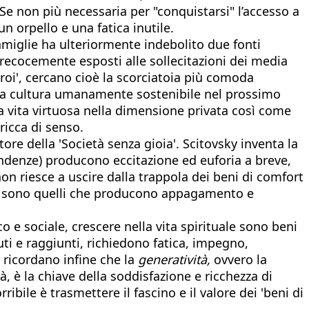
Se non più necessaria per "conquistarsi" l’accesso a
n orpello e una fatica inutile.
famiglie ha ulteriormente indebolito due fonti
, precocemente esposti alle sollecitazioni dei media
'eroi', cercano cioè la scorciatoia più comoda
 una cultura umanamente sostenibile nel prossimo
na vita virtuosa nella dimensione privata così come
ricca di senso.
re della 'Società senza gioia'. Scitovsky inventa la
ipendenze) producono eccitazione ed euforia a breve,
on riesce a uscire dalla trappola dei beni di comfort
ece sono quelli che producono appagamento e
o e sociale, crescere nella vita spirituale sono beni
ti e raggiunti, richiedono fatica, impegno,
 ricordano infine che la
generatività,
ovvero la
tà, è la chiave della soddisfazione e ricchezza di
ibile è trasmettere il fascino e il valore dei 'beni di