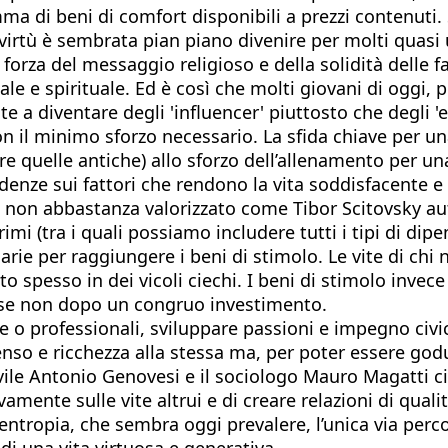
ma di beni di comfort disponibili a prezzi contenuti. 
 virtù è sembrata pian piano divenire per molti quasi u
 forza del messaggio religioso e della solidità delle 
ciale e spirituale. Ed è così che molti giovani di oggi
nte a diventare degli 'influencer' piuttosto che degli 
 con il minimo sforzo necessario. La sfida chiave per
re quelle antiche) allo sforzo dell’allenamento per u
denze sui fattori che rendono la vita soddisfacente e 
e non abbastanza valorizzato come Tibor Scitovsky auto
primi (tra i quali possiamo includere tutti i tipi di d
e per raggiungere i beni di stimolo. Le vite di chi n
o spesso in dei vicoli ciechi. I beni di stimolo inv
 se non dopo un congruo investimento.
e o professionali, sviluppare passioni e impegno civic
nso e ricchezza alla stessa ma, per poter essere godu
vile Antonio Genovesi e il sociologo Mauro Magatti ci
vamente sulle vite altrui e di creare relazioni di quali
entropia, che sembra oggi prevalere, l’unica via percorr
di una vita virtuosa e generativa.