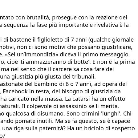
ontato con brutalità, prosegue con la reazione del
 sequenza la fase più importante e rivelativa è la
di bastone il figlioletto di 7 anni (qualche giornale
motivi, non ci sono motivi che possano giustificare,
le. «Sei un’immondizia» diceva il primo messaggio.
timo, cioè 'ti ammazzeranno di botte'. E non è la prima
 ma nel senso che il carcere sa cosa fare dei
una giustizia più giusta dei tribunali.
bastonate del bambino di 6 o 7 anni, ad opera del
 Facebook in testa, del bisogno di giustizia da
a ha caricato nella massa. La catarsi ha un effetto
urali. Il colpevole di assassinio se li merita.
no qualcosa di disumano. Sono crimini 'lunghi'. Chi
rando pomate inutili. Ma se fa questo, se è capace
o una riga sulla paternità? Ha un briciolo di sospetto
o?