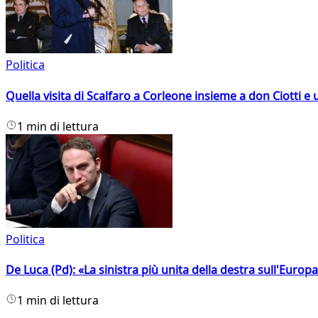
Politica
Quella visita di Scalfaro a Corleone insieme a don Ciotti e u
1 min di lettura
Politica
De Luca (Pd): «La sinistra più unita della destra sull'Europ
1 min di lettura