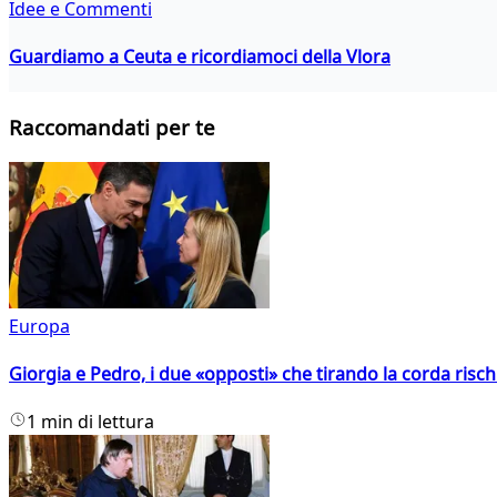
Idee e Commenti
Guardiamo a Ceuta e ricordiamoci della Vlora
Raccomandati per te
Europa
Giorgia e Pedro, i due «opposti» che tirando la corda risc
1 min di lettura