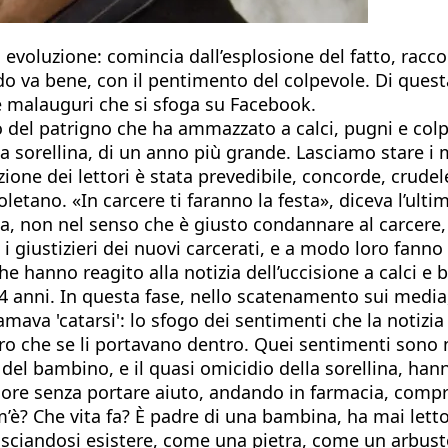
 evoluzione: comincia dall’esplosione del fatto, racc
o va bene, con il pentimento del colpevole. Di questa
 e malauguri che si sfoga su Facebook.
 del patrigno che ha ammazzato a calci, pugni e colpi 
a sorellina, di un anno più grande. Lasciamo stare i 
ione dei lettori è stata prevedibile, concorde, crude
poletano. «In carcere ti faranno la festa», diceva l’ul
zia, non nel senso che è giusto condannare al carcere,
 i giustizieri dei nuovi carcerati, e a modo loro fanno 
 hanno reagito alla notizia dell’uccisione a calci e 
4 anni. In questa fase, nello scatenamento sui media,
hiamava 'catarsi': lo sfogo dei sentimenti che la notizi
o che se li portavano dentro. Quei sentimenti sono nat
del bambino, e il quasi omicidio della sorellina, han
re ore senza portare aiuto, andando in farmacia, comp
om’è? Che vita fa? È padre di una bambina, ha mai lett
sciandosi esistere, come una pietra, come un arbust