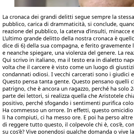
La cronaca dei grandi delitti segue sempre la stessa
pubblico, carica di drammaticità, si conclude, quand
reazione del pubblico, la caterva d’insulti, minacce
L’ultimo grande delitto della nostra cronaca è quello
dice di 6) della sua compagna, e ferito gravemente l
e neanche spiegare, una violenza del genere. La reaz
Qui scrivo in italiano, ma il testo era in dialetto na
volta che il carcere è visto come un luogo di giusti
condannati odiosi. I vecchi carcerati sono i giudici e
Questo pensa tanta gente. Questo pensano quelli che
patrigno, che è ancora un ragazzo, perché ha solo 2
parte dei lettori, si realizza quella che Aristotele c
positivo, perché sfogando i sentimenti purifica color
Ha commesso un orrore. In effetti, questo omicidio 
li ha compiuti, ci ha messo ore. E poi ha perso alt
di reggere tutto questo, il colpevole chi è, cos’è, c
su cos’è? Vive ponendosi qualche domanda o vive la