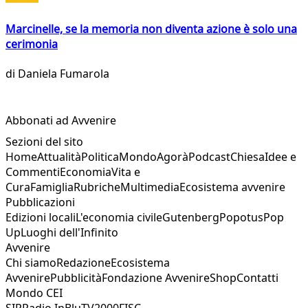
Marcinelle, se la memoria non diventa azione è solo una
cerimonia
di
Daniela Fumarola
Abbonati ad Avvenire
Sezioni del sito
Home
Attualità
Politica
Mondo
Agorà
Podcast
Chiesa
Idee e
Commenti
Economia
Vita e
Cura
Famiglia
Rubriche
Multimedia
Ecosistema avvenire
Pubblicazioni
Edizioni locali
L'economia civile
Gutenberg
Popotus
Pop
Up
Luoghi dell'Infinito
Avvenire
Chi siamo
Redazione
Ecosistema
Avvenire
Pubblicità
Fondazione Avvenire
Shop
Contatti
Mondo CEI
SIR
Radio InBlu
TV2000
FISC