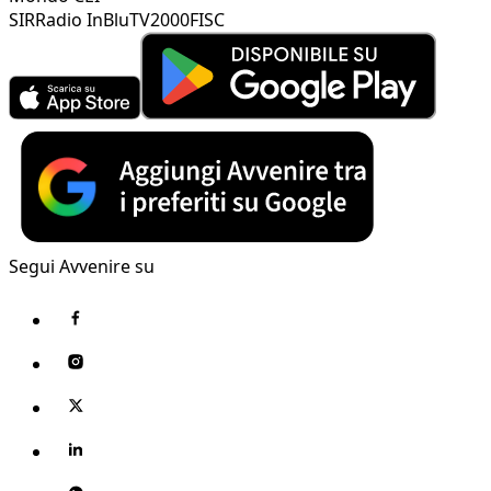
SIR
Radio InBlu
TV2000
FISC
Segui Avvenire su