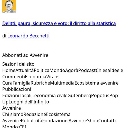
Delitti, paura, sicurezza e voto: il diritto alla statistica
di
Leonardo Becchetti
Abbonati ad Avvenire
Sezioni del sito
Home
Attualità
Politica
Mondo
Agorà
Podcast
Chiesa
Idee e
Commenti
Economia
Vita e
Cura
Famiglia
Rubriche
Multimedia
Ecosistema avvenire
Pubblicazioni
Edizioni locali
L'economia civile
Gutenberg
Popotus
Pop
Up
Luoghi dell'Infinito
Avvenire
Chi siamo
Redazione
Ecosistema
Avvenire
Pubblicità
Fondazione Avvenire
Shop
Contatti
Mondo CEI