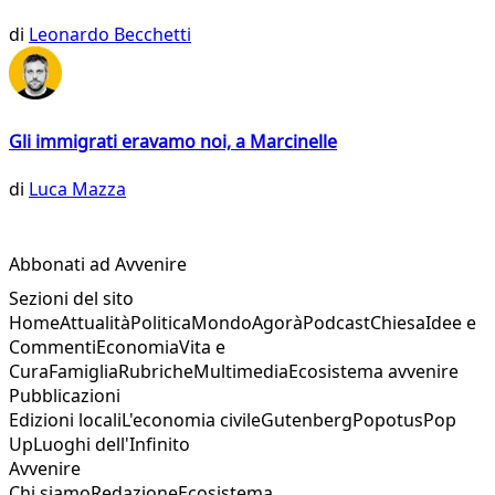
di
Leonardo Becchetti
Gli immigrati eravamo noi, a Marcinelle
di
Luca Mazza
Abbonati ad Avvenire
Sezioni del sito
Home
Attualità
Politica
Mondo
Agorà
Podcast
Chiesa
Idee e
Commenti
Economia
Vita e
Cura
Famiglia
Rubriche
Multimedia
Ecosistema avvenire
Pubblicazioni
Edizioni locali
L'economia civile
Gutenberg
Popotus
Pop
Up
Luoghi dell'Infinito
Avvenire
Chi siamo
Redazione
Ecosistema