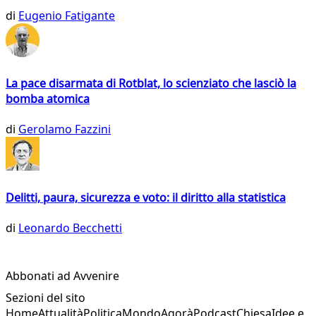
di
Eugenio Fatigante
La pace disarmata di Rotblat, lo scienziato che lasciò la
bomba atomica
di
Gerolamo Fazzini
Delitti, paura, sicurezza e voto: il diritto alla statistica
di
Leonardo Becchetti
Abbonati ad Avvenire
Sezioni del sito
Home
Attualità
Politica
Mondo
Agorà
Podcast
Chiesa
Idee e