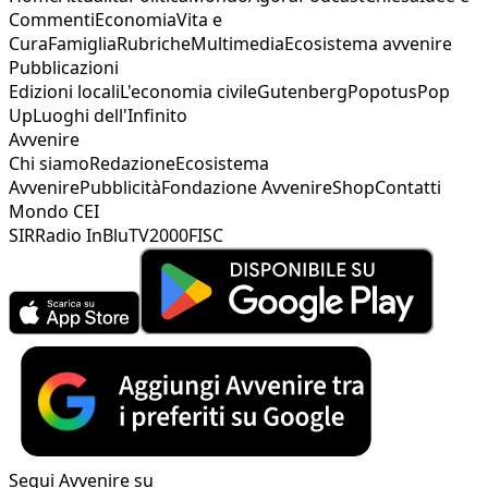
Commenti
Economia
Vita e
Cura
Famiglia
Rubriche
Multimedia
Ecosistema avvenire
Pubblicazioni
Edizioni locali
L'economia civile
Gutenberg
Popotus
Pop
Up
Luoghi dell'Infinito
Avvenire
Chi siamo
Redazione
Ecosistema
Avvenire
Pubblicità
Fondazione Avvenire
Shop
Contatti
Mondo CEI
SIR
Radio InBlu
TV2000
FISC
Segui Avvenire su