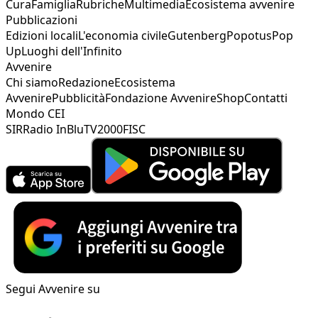
Cura
Famiglia
Rubriche
Multimedia
Ecosistema avvenire
Pubblicazioni
Edizioni locali
L'economia civile
Gutenberg
Popotus
Pop
Up
Luoghi dell'Infinito
Avvenire
Chi siamo
Redazione
Ecosistema
Avvenire
Pubblicità
Fondazione Avvenire
Shop
Contatti
Mondo CEI
SIR
Radio InBlu
TV2000
FISC
Segui Avvenire su