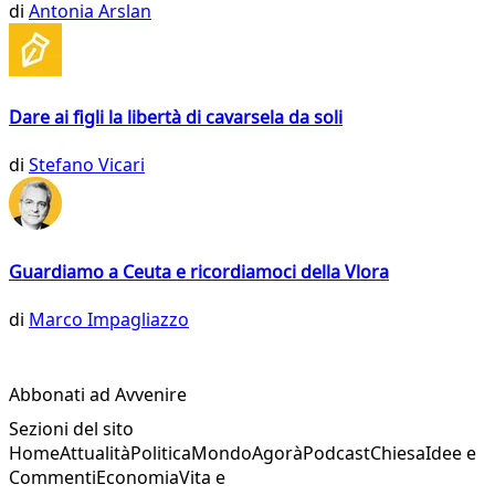
di
Antonia Arslan
Dare ai figli la libertà di cavarsela da soli
di
Stefano Vicari
Guardiamo a Ceuta e ricordiamoci della Vlora
di
Marco Impagliazzo
Abbonati ad Avvenire
Sezioni del sito
Home
Attualità
Politica
Mondo
Agorà
Podcast
Chiesa
Idee e
Commenti
Economia
Vita e