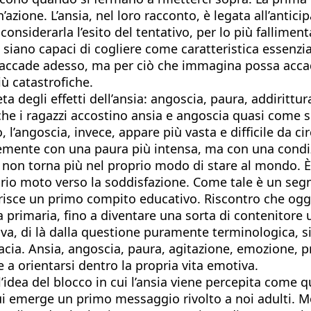
ione. L’ansia, nel loro racconto, è legata all’anticip
iderarla l’esito del tentativo, per lo più fallimenta
iano capaci di cogliere come caratteristica essenziale
 accade adesso, ma per ciò che immagina possa accad
iù catastrofiche.
degli effetti dell’ansia: angoscia, paura, addirittur
che i ragazzi accostino ansia e angoscia quasi come s
 l’angoscia, invece, appare più vasta e difficile da c
emente con una paura più intensa, ma con una condiz
e non torna più nel proprio modo di stare al mondo. È 
prio moto verso la soddisfazione. Come tale è un segn
risce un primo compito educativo. Riscontro che oggi
 primaria, fino a diventare una sorta di contenitore 
rova, di là dalla questione puramente terminologica, 
cacia. Ansia, angoscia, paura, agitazione, emozione, 
e a orientarsi dentro la propria vita emotiva.
ull’idea del blocco in cui l’ansia viene percepita come
Qui emerge un primo messaggio rivolto a noi adulti. M