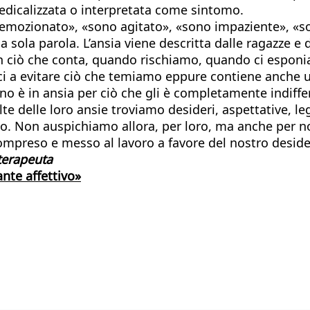
icalizzata o interpretata come sintomo.
o emozionato», «sono agitato», «sono impaziente», «
una sola parola. L’ansia viene descritta dalle ragazz
 ciò che conta, quando rischiamo, quando ci esponia
rci a evitare ciò che temiamo eppure contiene anch
o è in ansia per ciò che gli è completamente indiffere
te delle loro ansie troviamo desideri, aspettative, l
to. Non auspichiamo allora, per loro, ma anche per n
compreso e messo al lavoro a favore del nostro deside
oterapeuta
lante affettivo»