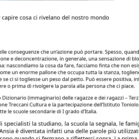
r capire cosa ci rivelano del nostro mondo
delle conseguenze che un’azione può portare. Spesso, quan
zione e deconcentrazione, in generale, una sensazione di b
ferma: nascondiamo la cosa da fare, facciamo finta che non e
a come un enorme pallone che occupa tutta la stanza, togliend
 se ci si togliesse un peso dal petto. Può essere positiva, 
re o prima di rivolgere la parola alla persona che ci piace.
 Dizionario (immaginario) delle ragazze e dei ragazzi – Te
Treccani Cultura e la partecipazione dell’Istituto Toniolo e
te le scuole secondarie di I grado d’Italia.
i specialisti la studiano, la scuola la segnala, le fami
ia è diventata infatti una delle parole più utilizzate
cono quando si fermano a rifletterci sopra. La prima