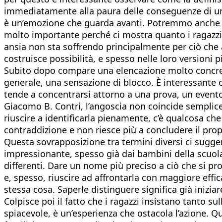
immediatamente alla paura delle conseguenze di un’az
è un’emozione che guarda avanti. Potremmo anche cons
molto importante perché ci mostra quanto i ragazzi s
ansia non sta soffrendo principalmente per ciò che
costruisce possibilità, e spesso nelle loro versioni p
Subito dopo compare una elencazione molto concreta 
generale, una sensazione di blocco. È interessante 
tende a concentrarsi attorno a una prova, un evento,
Giacomo B. Contri, l’angoscia non coincide semplic
riuscire a identificarla pienamente, c’è qualcosa ch
contraddizione e non riesce più a concludere il pro
Questa sovrapposizione tra termini diversi ci sugge
impressionante, spesso già dai bambini della scuola
differenti. Dare un nome più preciso a ciò che si p
e, spesso, riuscire ad affrontarla con maggiore effi
stessa cosa. Saperle distinguere significa già iniziar
Colpisce poi il fatto che i ragazzi insistano tanto s
spiacevole, è un’esperienza che ostacola l’azione. 