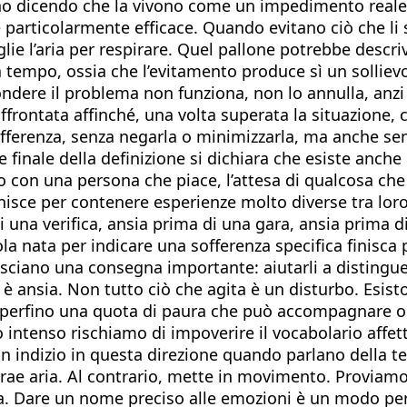
anno dicendo che la vivono come un impedimento real
è particolarmente efficace. Quando evitano ciò che li 
lie l’aria per respirare. Quel pallone potrebbe descr
 tempo, ossia che l’evitamento produce sì un solliev
dere il problema non funziona, non lo annulla, anzi l
frontata affinché, una volta superata la situazione, ci
ferenza, senza negarla o minimizzarla, ma anche senz
 finale della definizione si dichiara che esiste anche
 con una persona che piace, l’attesa di qualcosa che s
nisce per contenere esperienze molto diverse tra loro.
i una verifica, ansia prima di una gara, ansia prima d
 nata per indicare una sofferenza specifica finisca pe
lasciano una consegna importante: aiutarli a distingue
 è ansia. Non tutto ciò che agita è un disturbo. Esisto
e perfino una quota di paura che può accompagnare ogn
ntenso rischiamo di impoverire il vocabolario affett
no un indizio in questa direzione quando parlano della
trae aria. Al contrario, mette in movimento. Proviamo
iva. Dare un nome preciso alle emozioni è un modo per