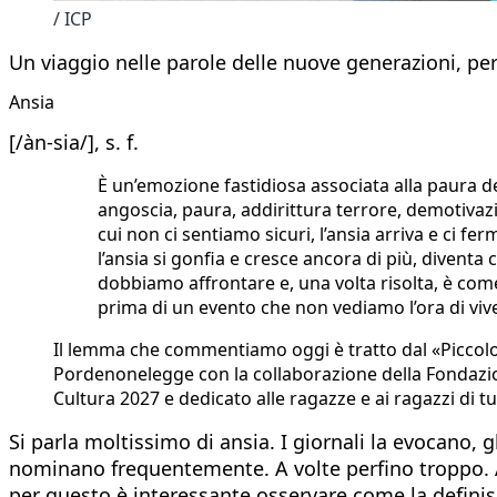
/ ICP
Un viaggio nelle parole delle nuove generazioni, pe
Ansia
[/àn-sia/], s. f.
È un’emozione fastidiosa associata alla paura 
angoscia, paura, addirittura terrore, demotiva
cui non ci sentiamo sicuri, l’ansia arriva e ci 
l’ansia si gonfia e cresce ancora di più, divent
dobbiamo affrontare e, una volta risolta, è come
prima di un evento che non vediamo l’ora di vive
Il lemma che commentiamo oggi è tratto dal «Piccolo
Pordenonelegge con la collaborazione della Fondazione 
Cultura 2027 e dedicato alle ragazze e ai ragazzi di tut
Si parla moltissimo di ansia. I giornali la evocano, gl
nominano frequentemente. A volte perfino troppo. Ans
per questo è interessante osservare come la definis