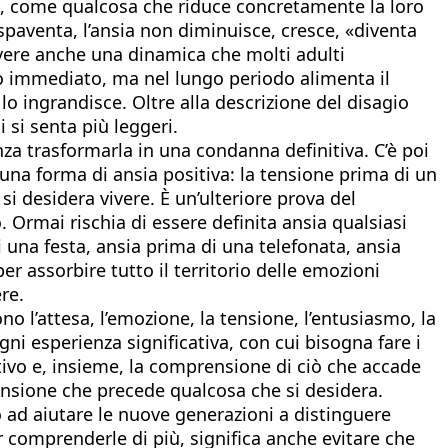
e, come qualcosa che riduce concretamente la loro
spaventa, l’ansia non diminuisce, cresce, «diventa
ivere anche una dinamica che molti adulti
o immediato, ma nel lungo periodo alimenta il
o ingrandisce. Oltre alla descrizione del disagio
 si senta più leggeri.
a trasformarla in una condanna definitiva. C’è poi
 una forma di ansia positiva: la tensione prima di un
i desidera vivere. È un’ulteriore prova del
 Ormai rischia di essere definita ansia qualsiasi
i una festa, ansia prima di una telefonata, ansia
r assorbire tutto il territorio delle emozioni
re.
no l’attesa, l’emozione, la tensione, l’entusiasmo, la
i esperienza significativa, con cui bisogna fare i
ivo e, insieme, la comprensione di ciò che accade
 tensione che precede qualcosa che si desidera.
 ad aiutare le nuove generazioni a distinguere
 comprenderle di più, significa anche evitare che