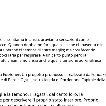
do ci sentiamo in ansia, proviamo sensazioni come
locco. Quando dobbiamo fare qualcosa che ci spaventa o in
sista perché ci sembra di stare meglio; ma così facendo
oci l’aria per respirare. A un certo punto però la
infatti chiamiamo ansia anche quella tensione adrenalinica
rza Edizione». Un progetto promosso e realizzato da Fondaz
 di Parole O_stili, sotto l’egida di Pordenone Capitale della
glie la temono. I ragazzi, dal canto loro, la
 per descrivere il proprio stato interiore. Proprio
 cosa che notiamo è che la collegano