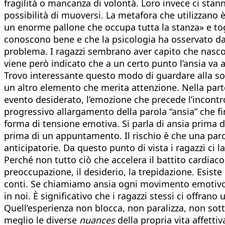
fragilità o mancanza di volontà. Loro invece ci st
possibilità di muoversi. La metafora che utilizzano 
un enorme pallone che occupa tutta la stanza» e tog
conoscono bene e che la psicologia ha osservato da
problema. I ragazzi sembrano aver capito che nascon
viene però indicato che a un certo punto l’ansia va af
Trovo interessante questo modo di guardare alla sof
un altro elemento che merita attenzione. Nella parte
evento desiderato, l’emozione che precede l’incontro
progressivo allargamento della parola “ansia” che fi
forma di tensione emotiva. Si parla di ansia prima d
prima di un appuntamento. Il rischio è che una parola
anticipatorie. Da questo punto di vista i ragazzi ci 
Perché non tutto ciò che accelera il battito cardiaco
preoccupazione, il desiderio, la trepidazione. Esist
conti. Se chiamiamo ansia ogni movimento emotivo i
in noi. È significativo che i ragazzi stessi ci offra
Quell’esperienza non blocca, non paralizza, non sot
meglio le diverse
nuances
della propria vita affett