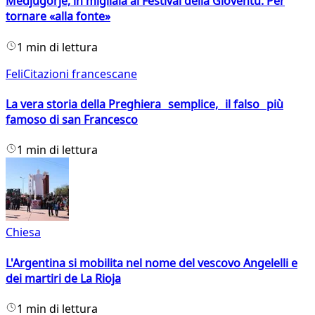
Medjugorje, in migliaia al Festival della Gioventù. Per
tornare «alla fonte»
1 min di lettura
FeliCitazioni francescane
La vera storia della Preghiera semplice, il falso più
famoso di san Francesco
1 min di lettura
Chiesa
L'Argentina si mobilita nel nome del vescovo Angelelli e
dei martiri de La Rioja
1 min di lettura