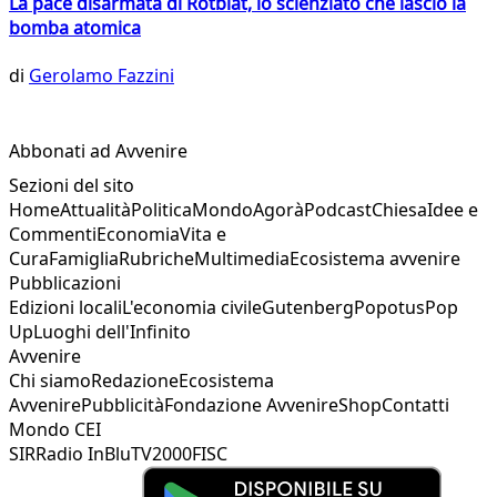
La pace disarmata di Rotblat, lo scienziato che lasciò la
bomba atomica
di
Gerolamo Fazzini
Abbonati ad Avvenire
Sezioni del sito
Home
Attualità
Politica
Mondo
Agorà
Podcast
Chiesa
Idee e
Commenti
Economia
Vita e
Cura
Famiglia
Rubriche
Multimedia
Ecosistema avvenire
Pubblicazioni
Edizioni locali
L'economia civile
Gutenberg
Popotus
Pop
Up
Luoghi dell'Infinito
Avvenire
Chi siamo
Redazione
Ecosistema
Avvenire
Pubblicità
Fondazione Avvenire
Shop
Contatti
Mondo CEI
SIR
Radio InBlu
TV2000
FISC