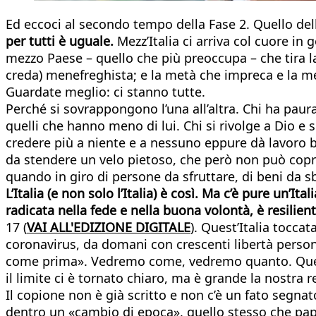
Ed eccoci al secondo tempo della Fase 2. Quello de
per tutti è uguale.
Mezz’Italia ci arriva col cuore in 
mezzo Paese – quello che più preoccupa – che tira la 
creda) menefreghista; e la metà che impreca e la me
Guardate meglio: ci stanno tutte.
Perché si sovrappongono l’una all’altra. Chi ha paura
quelli che hanno meno di lui. Chi si rivolge a Dio e
credere più a niente e a nessuno eppure dà lavoro buon
da stendere un velo pietoso, che però non può coprir
quando in giro di persone da sfruttare, di beni da s
L’Italia (e non solo l’Italia) è così. Ma c’è pure un’It
radicata nella fede e nella buona volontà, è resilien
17 (
VAI ALL'EDIZIONE DIGITALE
). Quest’Italia tocca
coronavirus, da domani con crescenti libertà persona
come prima». Vedremo come, vedremo quanto. Quel 
il limite ci è tornato chiaro, ma è grande la nostra r
Il copione non è già scritto e non c’è un fato segn
dentro un «cambio di epoca», quello stesso che papa F