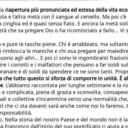
lla
riapertura più pronunciata ed estesa della vita eco
gola e l’altra metà con il sangue al cervello. Ma poi c’
cinghia ed è quasi senza fiato. E ancora la metà solid
tà che sa pregare Dio o ha ricominciato a farlo... Vi
 e pure le tasche piene. Chi è arrabbiato, ma soltanto
 si rimbocca le maniche e chi osa pregare per maledire
o agli altri... E poi ci sono le ingombranti frazioni (
e i corrotti e i malfattori che pensano a far soldi s
branare e di soldi da spendere ce ne sono tanti. Prop
alia che tutto questo si sforza di comporre in unità. È al
te
. L’abbiamo raccontata per lunghe settimane e la ria
ta e complicata, piena di grazia e sconvolta, consapev
li e collettive s’incammina verso una normalità che, 
che ci sta davanti sarà anche come noi lo faremo, 
esponsabilità.
ato. Nella storia del nostro Paese e del mondo non è 
rancesco dall’inizio del suo pontificato ci aiuta a ve