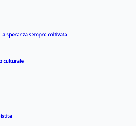
e la speranza sempre coltivata
o culturale
istita