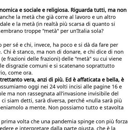
nomica e sociale e religiosa. Riguarda tutti, ma non
è anche la metà che già corre al lavoro e un altro
ale e la metà (in realtà più scarsa di quanto si
 sembrano troppe "metà" per un’Italia sola?
 per sé e chi, invece, ha poco e si dà da fare per
. Chi è stanco, ma non di donare, e chi dice di non
e frazioni delle frazioni) delle "metà" su cui viene
ulle disgrazie comuni e si scatenano soprattutto
rio, come ora.
trettanto vera, anzi di più. Ed è affaticata e bella, è
ssumiamo oggi nei 24 volti incisi alle pagine 16 e
ole ma non rassegnata all’invasione invisibile del
ci siam detti, sarà diversa, perché «nulla sarà più
teniamolo a mente. Non possiamo tutto e stavolta
la prima volta che una pandemia spinge con più forza
dere e interpretare dalla parte giusta, che è la